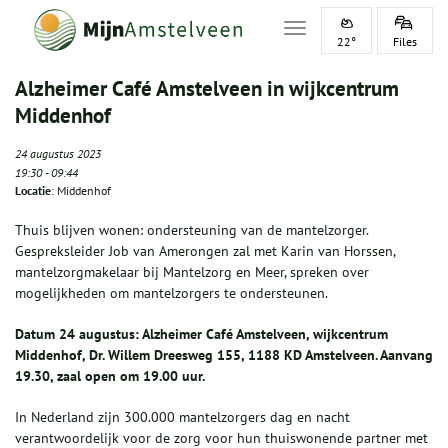
Toggle navigation
22°
Files
Alzheimer Café Amstelveen in wijkcentrum
Middenhof
24 augustus 2023
19:30
-
09:44
Locatie
: Middenhof
Thuis blijven wonen: ondersteuning van de mantelzorger.
Gespreksleider Job van Amerongen zal met Karin van Horssen,
mantelzorgmakelaar bij Mantelzorg en Meer, spreken over
mogelijkheden om mantelzorgers te ondersteunen.
Datum
24 augustus
:
Alzheimer Café Amstelveen
,
wijkcentrum
M
iddenhof
,
D
r.
W
illem
D
reesweg 155, 1188
KD A
mstelveen
.
Aanvang
19.30, zaal open om 19.00 uur.
In Nederland zijn 300.000 mantelzorgers dag en nacht
verantwoordelijk voor de zorg voor hun thuiswonende partner met