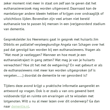
zeker moment niet meer in staat om zelf aan te geven dat het
euthanasie­verzoek mag worden uitgevoerd. Daarnaast kan de
mantelzorger andere ideeën hebben of krijgen over ondraaglijk of
uitzichtloos lijden. Bovendien zijn veel artsen niet bereid
euthanasie toe te passen bij mensen in een (ver)gevorderd stadium
van dementie.
Gespreksleider Jos Heeremans gaat in gesprek met huisarts Jim
Dibbits en palliatief verpleegkundige Angela van Schagen over het
pad dat gevolgd kan worden bij een euthanasiewens. Vragen als
“Wat moet je vastleggen? Wanneer en hoe moet je een
euthanasietraject in gang zetten? Wat mag je van je huisarts
verwachten? Hoe zit het met de wetgeving? En wat gebeurt er als
de euthanasiewens niet meer kan worden uitgesproken (of is
vergeten…...) doordat de dementie te ver gevorderd is?
Tijdens deze avond krijgt u praktische informatie aangereikt en
antwoord op vragen. Ook is er zoals u van ons gewend bent
voldoende tijd en ruimte om ervaringen uit te wisselen met
lotgenoten. Wilt u nu al meer lezen over dit onderwerp? Ga dan
naar
dementie.nl
.