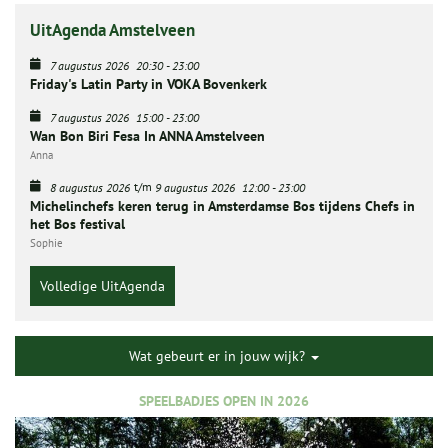
UitAgenda Amstelveen
7 augustus 2026
20:30
-
23:00
Friday's Latin Party in VOKA Bovenkerk
7 augustus 2026
15:00
-
23:00
Wan Bon Biri Fesa In ANNA Amstelveen
Anna
t/m
8 augustus 2026
9 augustus 2026
12:00
-
23:00
Michelinchefs keren terug in Amsterdamse Bos tijdens Chefs in
het Bos festival
Sophie
Volledige UitAgenda
Wat gebeurt er in jouw wijk?
SPEELBADJES OPEN IN 2026