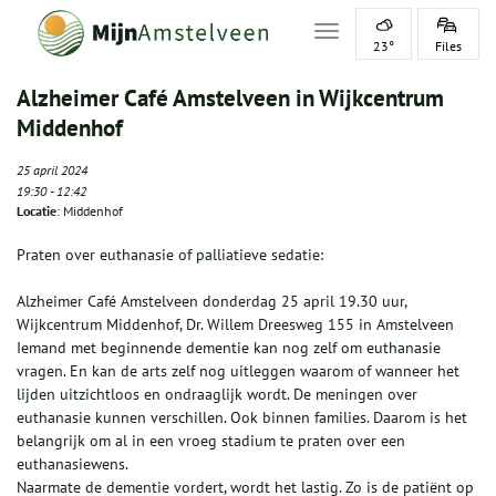
Toggle navigation
23°
Files
Alzheimer Café Amstelveen in Wijkcentrum
Middenhof
25 april 2024
19:30
-
12:42
Locatie
: Middenhof
Praten over euthanasie of palliatieve sedatie:
Alzheimer Café Amstelveen donderdag 25 april 19.30 uur,
Wijkcentrum Middenhof, Dr. Willem Dreesweg 155 in Amstelveen
Iemand met beginnende dementie kan nog zelf om euthanasie
vragen. En kan de arts zelf nog uitleggen waarom of wanneer het
lijden uitzichtloos en ondraaglijk wordt. De meningen over
euthanasie kunnen verschillen. Ook binnen families. Daarom is het
belangrijk om al in een vroeg stadium te praten over een
euthanasiewens.
Naarmate de dementie vordert, wordt het lastig. Zo is de patiënt op