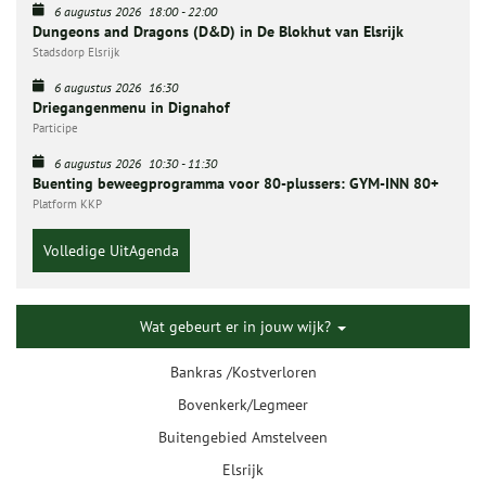
6 augustus 2026
18:00
-
22:00
Dungeons and Dragons (D&D) in De Blokhut van Elsrijk
Stadsdorp Elsrijk
6 augustus 2026
16:30
Driegangenmenu in Dignahof
Participe
6 augustus 2026
10:30
-
11:30
Buenting beweegprogramma voor 80-plussers: GYM-INN 80+
Platform KKP
Volledige UitAgenda
Wat gebeurt er in jouw wijk?
Bankras /Kostverloren
Bovenkerk/Legmeer
Buitengebied Amstelveen
Elsrijk