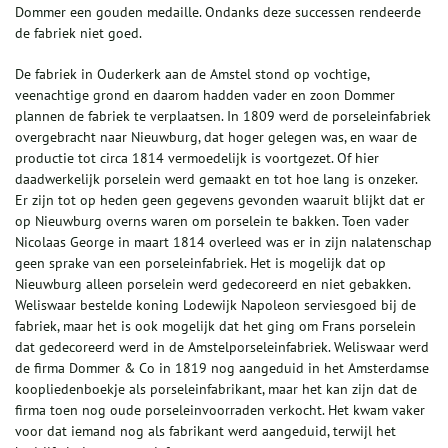
Dommer een gouden medaille. Ondanks deze successen rendeerde
de fabriek niet goed.
De fabriek in Ouderkerk aan de Amstel stond op vochtige,
veenachtige grond en daarom hadden vader en zoon Dommer
plannen de fabriek te verplaatsen. In 1809 werd de porseleinfabriek
overgebracht naar Nieuwburg, dat hoger gelegen was, en waar de
productie tot circa 1814 vermoedelijk is voortgezet. Of hier
daadwerkelijk porselein werd gemaakt en tot hoe lang is onzeker.
Er zijn tot op heden geen gegevens gevonden waaruit blijkt dat er
op Nieuwburg overns waren om porselein te bakken. Toen vader
Nicolaas George in maart 1814 overleed was er in zijn nalatenschap
geen sprake van een porseleinfabriek. Het is mogelijk dat op
Nieuwburg alleen porselein werd gedecoreerd en niet gebakken.
Weliswaar bestelde koning Lodewijk Napoleon serviesgoed bij de
fabriek, maar het is ook mogelijk dat het ging om Frans porselein
dat gedecoreerd werd in de Amstelporseleinfabriek. Weliswaar werd
de firma Dommer & Co in 1819 nog aangeduid in het Amsterdamse
koopliedenboekje als porseleinfabrikant, maar het kan zijn dat de
firma toen nog oude porseleinvoorraden verkocht. Het kwam vaker
voor dat iemand nog als fabrikant werd aangeduid, terwijl het