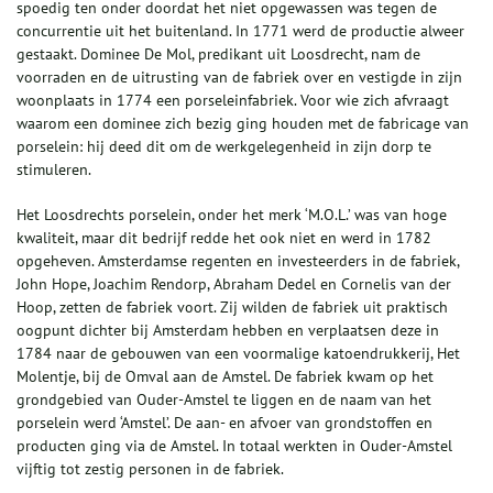
spoedig ten onder doordat het niet opgewassen was tegen de
concurrentie uit het buitenland. In 1771 werd de productie alweer
gestaakt. Dominee De Mol, predikant uit Loosdrecht, nam de
voorraden en de uitrusting van de fabriek over en vestigde in zijn
woonplaats in 1774 een porseleinfabriek. Voor wie zich afvraagt
waarom een dominee zich bezig ging houden met de fabricage van
porselein: hij deed dit om de werkgelegenheid in zijn dorp te
stimuleren.
Het Loosdrechts porselein, onder het merk ‘M.O.L.’ was van hoge
kwaliteit, maar dit bedrijf redde het ook niet en werd in 1782
opgeheven. Amsterdamse regenten en investeerders in de fabriek,
John Hope, Joachim Rendorp, Abraham Dedel en Cornelis van der
Hoop, zetten de fabriek voort. Zij wilden de fabriek uit praktisch
oogpunt dichter bij Amsterdam hebben en verplaatsen deze in
1784 naar de gebouwen van een voormalige katoendrukkerij, Het
Molentje, bij de Omval aan de Amstel. De fabriek kwam op het
grondgebied van Ouder-Amstel te liggen en de naam van het
porselein werd ‘Amstel’. De aan- en afvoer van grondstoffen en
producten ging via de Amstel. In totaal werkten in Ouder-Amstel
vijftig tot zestig personen in de fabriek.