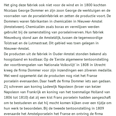
Het ging deze fabriek ook niet voor de wind en in 1800 kochten
Nicolaas George Dommer en zijn zoon George de werktuigen en de
voorraden van de porseleinfabriek en zetten de productie voort. De
Dommers waren fabrikanten in chemicaliën in Nieuwer-Amstel
(Amstelveen). Chemicaliën zoals borax en vermiljoen werden
gebruikt bij de samenstelling van porseleinverven. Hun fabriek
Nieuwburg stond aan de Amsteldijk, tussen de tegenwoordige
Tolstraat en de Lutmastraat. Dit gebied was toen gelegen in
Nieuwer-Amstel.
De producten uit de fabriek in Ouder-Amstel stonden bekend als
hoogstaand en kostbaar. Op de ‘Eerste algemeene tentoonstelling
der voortbrengselen van Nationale Volksvlijt’ in 1808 in Utrecht
kreeg de firma Dommer voor zijn inzendingen een zilveren medaille.
Wel werd opgemerkt dat de producten nog niet het Franse
porselein evenaarden. Daar heeft de firma Dommer iets aan gedaan.
Zij schreven aan koning Lodewijk Napoleon (broer van keizer
Napoleon van Frankrijk en koning van het toenmalige Holland van
1806 tot 1810) dat zij een kist Frans porselein hadden aangeschaft
om te bestuderen en dat hij mocht komen kijken over een tijdje om
hun werk te beoordelen. Bij de tweede tentoonstelling in 1809
evenaarde het Amstelporselein het Franse en ontving de firma