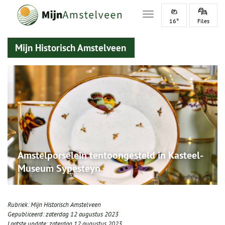
Toggle navigation
16°
Files
Mijn Historisch Amstelveen
Amstelporselein tentoongesteld in Kasteel-
Museum Sypesteyn
Rubriek:
Mijn Historisch Amstelveen
Gepubliceerd:
zaterdag 12 augustus 2023
Laatste update:
zaterdag 12 augustus 2023