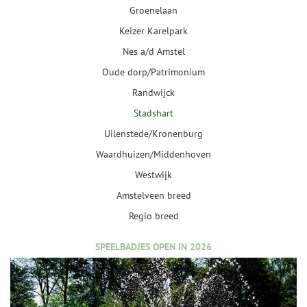
Groenelaan
Keizer Karelpark
Nes a/d Amstel
Oude dorp/Patrimonium
Randwijck
Stadshart
Uilenstede/Kronenburg
Waardhuizen/Middenhoven
Westwijk
Amstelveen breed
Regio breed
SPEELBADJES OPEN IN 2026