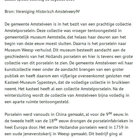
Bron:
Vereniging Historisch Amstelveen/M
De gemeente Amstelveen is in het bezit van een prachtige collectie
Amstelporselein. Deze collectie was vroeger tentoongesteld in
gemeentelijk museum Aemstelle, dat helaas haar deuren aan het
begin van deze eeuw moest sluiten. Daarna is het porselein naar
Museum Weesp verhuisd. Dit museum besteedt aandacht aan de
geschiedenis van het Hollands porselein en hier is tevens een grote
collectie van dit porselein te zien. De gemeente Amstelveen wil haar
kunstcollectie meer onder de aandacht brengen van een groter
publiek en heeft daarom een vijfjarige overeenkomst gesloten met
Kasteel-Museum Sypesteyn, dat de volledige collectie in bruikleen
neemt. Het kasteel heeft al een collectie Amstelporselein. Na de
wintersluiting wordt de collectie van Amstelveen bijna volledig in
een aparte ruimte tentoongesteld.
de
Porselein werd vanouds in China gemaakt, al voor de 9
eeuw. In
de
de tweede helft van de 18
eeuw drongen de porseleinfabrieken in
heel Europa door. Het eerste Hollandse porselein werd in 1759 in
een oude jeneverstokerij in Weesp gemaakt. Dit bedrijf ging al