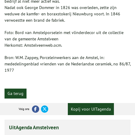
bedrijf al niet meer actief was.
Nadat ook George Dommer in 1826 was overleden, zette zijn
weduwe de kamfer- en boraxstokerij Nieuwburg voort. In 1846
verwoestte een brand de fabriek.
Foto: Bord van Amstelporselein met vlinderdecor uit de collectie
van de gemeente Amstelveen
Herkomst: Amstelveenweb.ocm.
Bron: W.M. Zappey, Porceleinwerkers aan de Amstel, in:
mededelingenblad vrienden van de Nederlandse ceramiek, no 86/87,
1977
Ga terug
Kopij voor UITagenda
Volg ons
UitAgenda Amstelveen