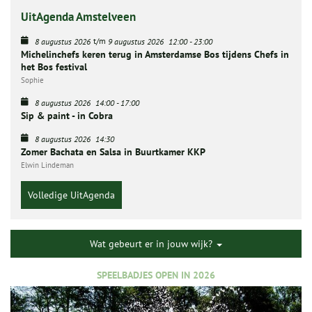
UitAgenda Amstelveen
t/m
8 augustus 2026
9 augustus 2026
12:00
-
23:00
Michelinchefs keren terug in Amsterdamse Bos tijdens Chefs in
het Bos festival
Sophie
8 augustus 2026
14:00
-
17:00
Sip & paint - in Cobra
8 augustus 2026
14:30
Zomer Bachata en Salsa in Buurtkamer KKP
Elwin Lindeman
Volledige UitAgenda
Wat gebeurt er in jouw wijk?
SPEELBADJES OPEN IN 2026