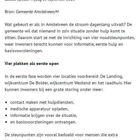
Bron:
Gemeente Amstelveen/H
Wat gebeurt er als in Amstelveen de stroom dagenlang uitvalt? De
gemeente wil dat niemand in zo’n situatie zonder hulp komt te
zitten. Daarom start ze met de inrichting van vier noodsteunpunten,
waar inwoners terecht kunnen voor informatie, eerste hulp en
basisvoorzieningen.
Vier plekken als eerste open
In de eerste fase worden vier locaties voorbereid: De Landing,
wijkcentrum De Bolder, wijkcentrum Westend en het raadhuis. Hier
kunnen inwoners bij een grote storing onder meer:
contact maken met hulpdiensten,
medische apparatuur opladen,
informatie krijgen over de situatie,
en basisvoorzieningen ontvangen.
De steunpunten zijn vooral bedoeld voor mensen die extra