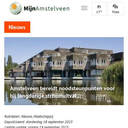
Toggle navigation
17°
Files
Nieuws
Amstelveen bereidt noodsteunpunten voor
bij langdurige stroomuitval
Rubrieken:
Nieuws
,
Maatschappij
Gepubliceerd:
donderdag 18 september 2025
Laatste update:
vrijdag 19 september 2025