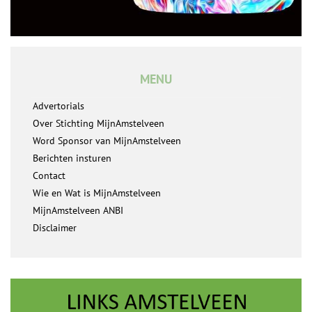
MENU
Advertorials
Over Stichting MijnAmstelveen
Word Sponsor van MijnAmstelveen
Berichten insturen
Contact
Wie en Wat is MijnAmstelveen
MijnAmstelveen ANBI
Disclaimer