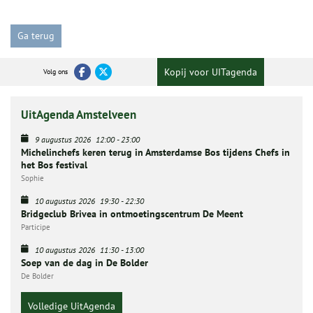
Ga terug
Kopij voor UITagenda
Volg ons
UitAgenda Amstelveen
9 augustus 2026
12:00
-
23:00
Michelinchefs keren terug in Amsterdamse Bos tijdens Chefs in
het Bos festival
Sophie
10 augustus 2026
19:30
-
22:30
Bridgeclub Brivea in ontmoetingscentrum De Meent
Participe
10 augustus 2026
11:30
-
13:00
Soep van de dag in De Bolder
De Bolder
Volledige UitAgenda