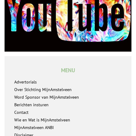
MENU
Advertorials
Over Stichting MijnAmstelveen
Word Sponsor van MijnAmstelveen
Berichten insturen
Contact
Wie en Wat is MijnAmstelveen
MijnAmstelveen ANBI
Disclaimer