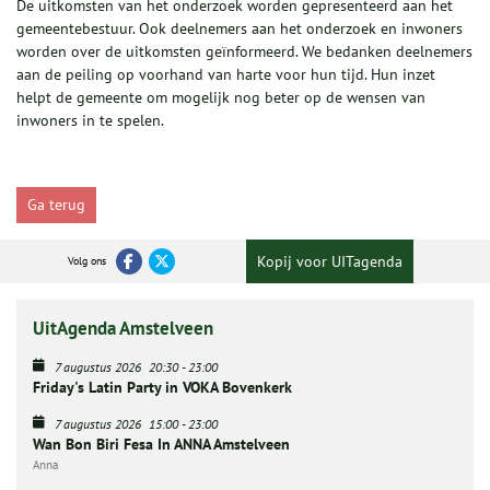
De uitkomsten van het onderzoek worden gepresenteerd aan het
gemeentebestuur. Ook deelnemers aan het onderzoek en inwoners
worden over de uitkomsten geïnformeerd. We bedanken deelnemers
aan de peiling op voorhand van harte voor hun tijd. Hun inzet
helpt de gemeente om mogelijk nog beter op de wensen van
inwoners in te spelen.
Ga terug
Kopij voor UITagenda
Volg ons
UitAgenda Amstelveen
7 augustus 2026
20:30
-
23:00
Friday's Latin Party in VOKA Bovenkerk
7 augustus 2026
15:00
-
23:00
Wan Bon Biri Fesa In ANNA Amstelveen
Anna