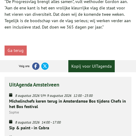
“De Progressvlag brengt alles samen”, vult wethouder Gordon aan.
“Aan de ene kant is het een vrolijke kleurrijke vlag die staat voor
het vieren van diversiteit. Dat doen wij de komende twee weken.
Tegelijk is de boodschap van de vlag serieus; wij werken verder aan
een inclusieve stad. Dat doen we 365 dagen per jaar.”
Ga terug
Kopij voor UITagenda
Volg ons
UitAgenda Amstelveen
t/m
8 augustus 2026
9 augustus 2026
12:00
-
23:00
Michelinchefs keren terug in Amsterdamse Bos tijdens Chefs in
het Bos festival
Sophie
8 augustus 2026
14:00
-
17:00
Sip & paint - in Cobra