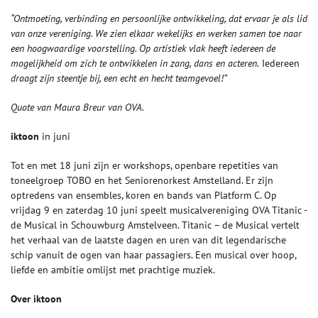
“Ontmoeting, verbinding en persoonlijke ontwikkeling, dat ervaar je als lid
van onze
vereniging
. We zien elkaar wekelijks en werken
samen toe naar
een hoogwaardige voorstelling. Op artistiek vlak
heeft iedereen
de
mogelijkheid om
zich
te ontwikkelen in zang, dans en acteren.
Iedereen
draagt
zijn steentje bij, een echt en hecht teamgevoel!”
Quote van Maura Breur van OVA.
ik
toon
in juni
Tot en met 18 juni zijn er workshops, openbare repetities van
toneelgroep TOBO en het Seniorenorkest Amstelland. Er zijn
optredens van ensembles, koren en bands van Platform C. Op
vrijdag 9 en zaterdag 10 juni speelt musicalvereniging OVA Titanic -
de Musical in Schouwburg Amstelveen. Titanic – de Musical vertelt
het verhaal van de laatste dagen en uren van dit legendarische
schip vanuit de ogen van haar passagiers. Een musical over hoop,
liefde en ambitie omlijst met prachtige muziek.
Over ik
toon