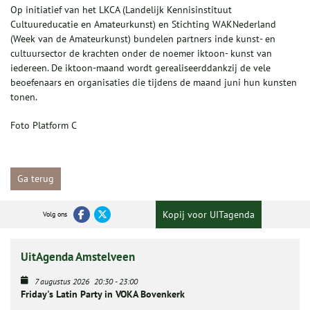
Op initiatief van het LKCA (Landelijk Kennisinstituut
Cultuureducatie en Amateurkunst) en Stichting WAKNederland
(Week van de Amateurkunst) bundelen partners inde kunst- en
cultuursector de krachten onder de noemer iktoon- kunst van
iedereen. De iktoon-maand wordt gerealiseerddankzij de vele
beoefenaars en organisaties die tijdens de maand juni hun kunsten
tonen.
Foto Platform C
Ga terug
Kopij voor UITagenda
Volg ons
UitAgenda Amstelveen
7 augustus 2026
20:30
-
23:00
Friday's Latin Party in VOKA Bovenkerk