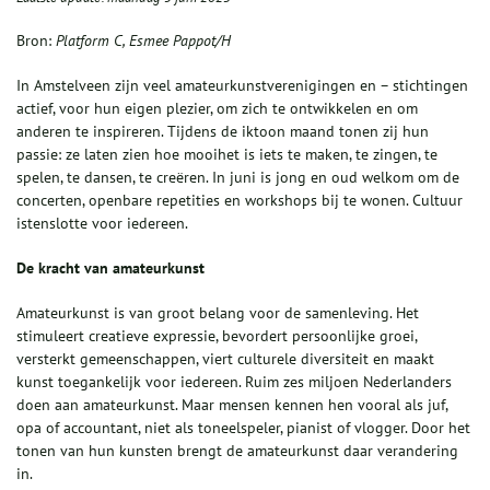
Bron:
Platform C, Esmee Pappot/H
In Amstelveen zijn veel amateurkunstverenigingen en – stichtingen
actief, voor hun eigen plezier, om zich te ontwikkelen en om
anderen te inspireren. Tijdens de iktoon maand tonen zij hun
passie: ze laten zien hoe mooihet is iets te maken, te zingen, te
spelen, te dansen, te creëren. In juni is jong en oud welkom om de
concerten, openbare repetities en workshops bij te wonen. Cultuur
istenslotte voor iedereen.
De kracht van amateurkunst
Amateurkunst is van groot belang voor de samenleving. Het
stimuleert creatieve expressie, bevordert persoonlijke groei,
versterkt gemeenschappen, viert culturele diversiteit en maakt
kunst toegankelijk voor iedereen. Ruim zes miljoen Nederlanders
doen aan amateurkunst. Maar mensen kennen hen vooral als juf,
opa of accountant, niet als toneelspeler, pianist of vlogger. Door het
tonen van hun kunsten brengt de amateurkunst daar verandering
in.