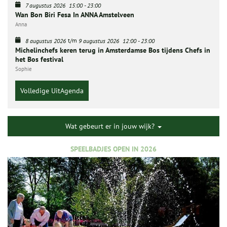
7 augustus 2026
15:00
-
23:00
Wan Bon Biri Fesa In ANNA Amstelveen
Anna
t/m
8 augustus 2026
9 augustus 2026
12:00
-
23:00
Michelinchefs keren terug in Amsterdamse Bos tijdens Chefs in
het Bos festival
Sophie
Volledige UitAgenda
Wat gebeurt er in jouw wijk?
SPEELBADJES OPEN IN 2026