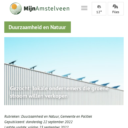
Toggle navigation
12°
Files
Duurzaamheid en Natuur
Gezocht: lokale ondernemers die groene
stroom willen verkopen
Rubrieken:
Duurzaamheid en Natuur
,
Gemeente en Politiek
Gepubliceerd:
donderdag 22 september 2022
Laatste update:
vrijdag 23 september 2022