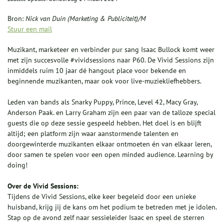
Bron:
Nick van Duin (Marketing & Publiciteit)/M
Stuur een mail
Muzikant, marketeer en verbinder pur sang Isaac Bullock komt weer
met zijn succesvolle #vividsessions naar P60. De Vivid Sessions zijn
inmiddels ruim 10 jaar dé hangout place voor bekende en
beginnende muzikanten, maar ook voor live-muziekliefhebbers.
Leden van bands als Snarky Puppy, Prince, Level 42, Macy Gray,
Anderson Paak. en Larry Graham zijn een paar van de talloze special
guests die op deze sessie gespeeld hebben. Het doel is en blijft
altijd; een platform zijn waar aanstormende talenten en
doorgewinterde muzikanten elkaar ontmoeten én van elkaar leren,
door samen te spelen voor een open minded audience. Learning by
doing!
Over de Vivid Sessions:
Tijdens de Vivid Sessions, elke keer begeleid door een unieke
huisband, krijg jij de kans om het podium te betreden met je idolen.
Stap op de avond zelf naar sessieleider Isaac en speel de sterren