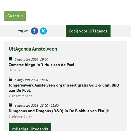
Ga terug
Kopij voor UITagenda
Volg ons
UitAgenda Amstelveen
5 augustus 2026
19:00
Zomerse bingo in ’t Huis aan de Poel
De keizer
5 augustus 2026
18:00
Jongerenwerk Amstelveen organiseert gratis Grill & Chill BBQ
aan De Poel.
Visit Amstelveen
6 augustus 2026
18:00
-
22:00
Dungeons and Dragons (D&D) in De Blokhut van Elsrijk
Stadsdorp Elsrijk
Volledige UitAgenda