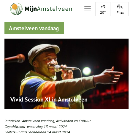
Toggle navigation
20°
Files
Amstelveen vandaag
Vivid Session Xl in Amstelveen
Rubrieken:
Amstelveen vandaag
,
Activiteiten en Cultuur
Gepubliceerd:
woensdag 13 maart 2024
Laatste update:
donderdag 14 maart 2024