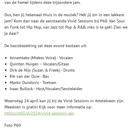
van de hemel tijdens deze bijzondere jam.
Dus, ben jij helemaal thuis in de muziek? Heb jij zin in een lekkere
jam? Kom dan naar de aanstaande Vivid Sessions bij P60. Van Soul
en Funk tot Hip Hop, van Jazz tot Pop & R&B, niks is te gek! Zien we
je daar?
De basisbezetting zal deze avond bestaan uit:
Annemieke (Miekes Voice) - Vocalen
Quinten Huigen – Vocalen/Gitaar
Dirk de Nijs (Suzan & Freek) - Drums
Rik van der Ouw - Bas
Marko Dundovic - Toetsen
Isaac Bullock - Host/Vocalen/Sessieleider
Woensdag 24 april kan jij bij de Vivid Sessions in Amstelveen zijn.
Meedoen is gratis! Kijk voor meer informatie op:
https://p60.nl/2024/vivid-sessions-apr
Foto P60