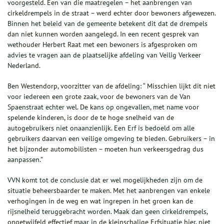
voorgesteld. Een van die maatregelen – het aanbrengen van
cirkeldrempels in de straat – werd echter door bewoners afgewezen.
Binnen het beleid van de gemeente betekent dit dat de drempels
dan niet kunnen worden aangelegd. In een recent gesprek van
wethouder Herbert Raat met een bewoners is afgesproken om
advies te vragen aan de plaatselijke afdeling van Veilig Verkeer
Nederland.
Ben Westendorp, voorzitter van de afdeling: “ Misschien lijkt dit niet
voor iedereen een grote zaak, voor de bewoners van de Van
Spaenstraat echter wel. De kans op ongevallen, met name voor
spelende kinderen, is door de te hoge snelheid van de
autogebruikers niet onaanzienlijk. Een Erf is bedoeld om alle
gebruikers daarvan een veilige omgeving te bieden. Gebruikers – in
het bijzonder automobilisten – moeten hun verkeersgedrag dus
aanpassen.”
VVN komt tot de conclusie dat er wel mogelijkheden zijn om de
situatie beheersbaarder te maken. Met het aanbrengen van enkele
verhogingen in de weg en wat ingrepen in het groen kan de
rijsnelheid teruggebracht worden. Maak dan geen cirkeldrempels,
ongetwijfeld effectief maar in de kleinschalige Erfsituatie hier, niet