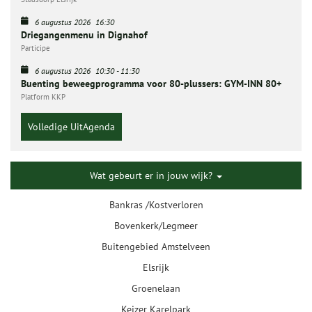
6 augustus 2026
16:30
Driegangenmenu in Dignahof
Participe
6 augustus 2026
10:30
-
11:30
Buenting beweegprogramma voor 80-plussers: GYM-INN 80+
Platform KKP
Volledige UitAgenda
Wat gebeurt er in jouw wijk?
Bankras /Kostverloren
Bovenkerk/Legmeer
Buitengebied Amstelveen
Elsrijk
Groenelaan
Keizer Karelpark