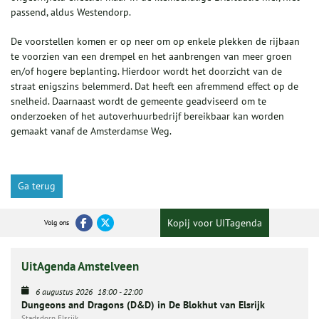
passend, aldus Westendorp.
De voorstellen komen er op neer om op enkele plekken de rijbaan
te voorzien van een drempel en het aanbrengen van meer groen
en/of hogere beplanting. Hierdoor wordt het doorzicht van de
straat enigszins belemmerd. Dat heeft een afremmend effect op de
snelheid. Daarnaast wordt de gemeente geadviseerd om te
onderzoeken of het autoverhuurbedrijf bereikbaar kan worden
gemaakt vanaf de Amsterdamse Weg.
Ga terug
Kopij voor UITagenda
Volg ons
UitAgenda Amstelveen
6 augustus 2026
18:00
-
22:00
Dungeons and Dragons (D&D) in De Blokhut van Elsrijk
Stadsdorp Elsrijk