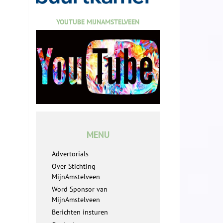
YOUTUBE MIJNAMSTELVEEN
MENU
Advertorials
Over Stichting
MijnAmstelveen
Word Sponsor van
MijnAmstelveen
Berichten insturen