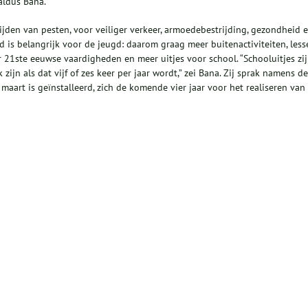
 aldus Bana.
jden van pesten, voor veiliger verkeer, armoedebestrijding, gezondheid 
d is belangrijk voor de jeugd: daarom graag meer buitenactiviteiten, less
 21ste eeuwse vaardigheden en meer uitjes voor school. “Schooluitjes zi
 zijn als dat vijf of zes keer per jaar wordt,” zei Bana. Zij sprak namens de
aart is geïnstalleerd, zich de komende vier jaar voor het realiseren van