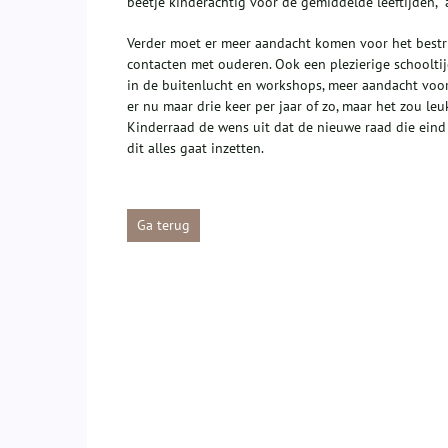
beetje kinderachtig voor de gemiddelde leeftijden,”
Verder moet er meer aandacht komen voor het bestri
contacten met ouderen. Ook een plezierige schooltij
in de buitenlucht en workshops, meer aandacht voor
er nu maar drie keer per jaar of zo, maar het zou leuk
Kinderraad de wens uit dat de nieuwe raad die eind m
dit alles gaat inzetten.
Ga terug