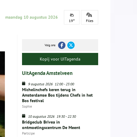
maandag 10 augustus 2026
19°
Files
Volg ons
Kopij voor UITagenda
UitAgenda Amstelveen
9 augustus 2026
12:00
-
23:00
Michelinchefs keren terug in
Amsterdamse Bos tijdens Chefs in het
Bos festival
Sophie
10 augustus 2026
19:30
-
22:30
Bridgeclub Brivea in
ontmoetingscentrum De Meent
Participe