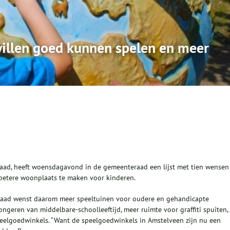
illen goed kunnen spelen en meer
raad, heeft woensdagavond in de gemeenteraad een lijst met tien wensen
betere woonplaats te maken voor kinderen.
erraad wenst daarom meer speeltuinen voor oudere en gehandicapte
geren van middelbare-schoolleeftijd, meer ruimte voor graffiti spuiten,
peelgoedwinkels. “Want de speelgoedwinkels in Amstelveen zijn nu een