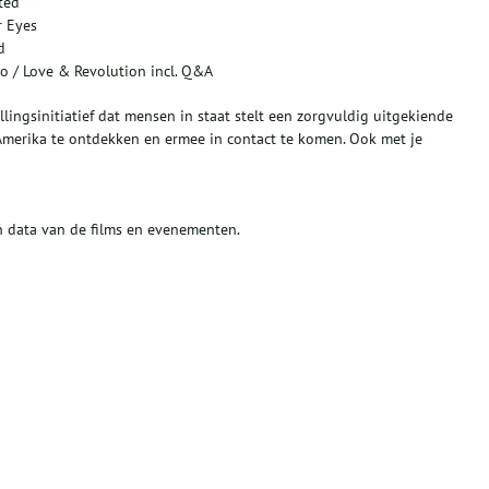
ted
r Eyes
d
o / Love & Revolution incl. Q&A
llingsinitiatief dat mensen in staat stelt een zorgvuldig uitgekiende
s-Amerika te ontdekken en ermee in contact te komen. Ook met je
n data van de films en evenementen.