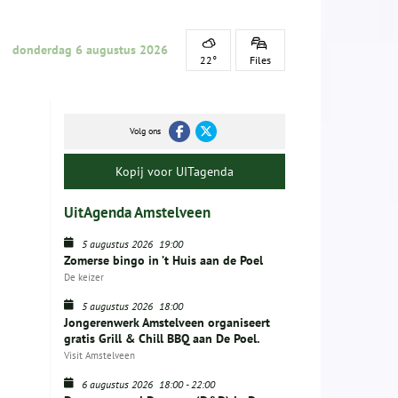
donderdag 6 augustus 2026
22°
Files
Volg ons
Kopij voor UITagenda
UitAgenda Amstelveen
5 augustus 2026
19:00
Zomerse bingo in ’t Huis aan de Poel
De keizer
5 augustus 2026
18:00
Jongerenwerk Amstelveen organiseert
gratis Grill & Chill BBQ aan De Poel.
Visit Amstelveen
6 augustus 2026
18:00
-
22:00