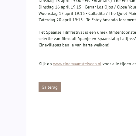
Dinsdag 16 april 15:00 - Els Encantats / The Enchan
Dinsdag 16 april 19.15 - Cerrar Los Ojos / Close You
Woensdag 17 april 19:15 - Calladita / The Quiet Mai
Zaterdag 20 april 19:15 - Te Estoy Amando locament
Het Spaanse Filmfestival is een uniek filmtentoonste
selectie van films uit Spanje en Spaanstalig Latijn
Cinevillepas ben je van harte welkom!
Kijk op
www.cinemaamstelveen.nl
voor alle tijden e
Ga terug