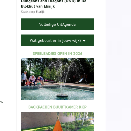
Dungeons and Dragons (D&D) in De
Blokhut van Elsrijk
Stadsdorp Elsrijk
Volledige UitAgenda
Wat gebeurt er in jouw wijk?
SPEELBADJES OPEN IN 2026
n.
BACKPACKEN BUURTKAMER KKP