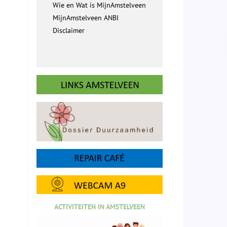
Wie en Wat is MijnAmstelveen
MijnAmstelveen ANBI
Disclaimer
ACTIVITEITEN IN AMSTELVEEN