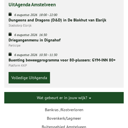
UitAgenda Amstelveen
6 augustus 2026
18:00
-
22:00
Dungeons and Dragons (D&D) in De Blokhut van Elsrijk
Stadsdorp Elsrijk
6 augustus 2026
16:30
Driegangenmenu in Dignahof
Participe
6 augustus 2026
10:30
-
11:30
Buenting beweegprogramma voor 80-plussers: GYM-INN 80+
Platform KKP
Volledige UitAgenda
Wat gebeurt er in jouw wijk?
Bankras /Kostverloren
Bovenkerk/Legmeer
Buitengebied Amstelveen