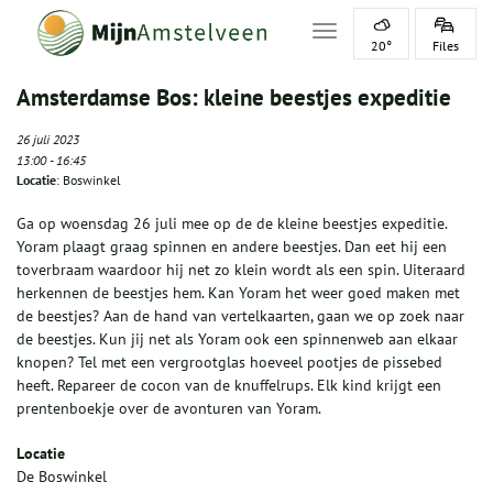
Toggle navigation
20°
Files
Amsterdamse Bos: kleine beestjes expeditie
26 juli 2023
13:00
-
16:45
Locatie
: Boswinkel
Ga op woensdag 26 juli mee op de de kleine beestjes expeditie.
Yoram plaagt graag spinnen en andere beestjes. Dan eet hij een
toverbraam waardoor hij net zo klein wordt als een spin. Uiteraard
herkennen de beestjes hem. Kan Yoram het weer goed maken met
de beestjes? Aan de hand van vertelkaarten, gaan we op zoek naar
de beestjes. Kun jij net als Yoram ook een spinnenweb aan elkaar
knopen? Tel met een vergrootglas hoeveel pootjes de pissebed
heeft. Repareer de cocon van de knuffelrups. Elk kind krijgt een
prentenboekje over de avonturen van Yoram.
Locatie
De Boswinkel