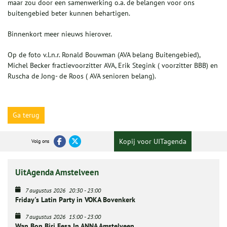
maar zou door een samenwerking o.a. de belangen voor ons
buitengebied beter kunnen behartigen.
Binnenkort meer nieuws hierover.
Op de foto v.l.n.r. Ronald Bouwman (AVA belang Buitengebied),
Michel Becker fractievoorzitter AVA, Erik Stegink ( voorzitter BBB) en
Ruscha de Jong- de Roos ( AVA senioren belang).
Ga terug
Kopij voor UITagenda
Volg ons
UitAgenda Amstelveen
7 augustus 2026
20:30
-
23:00
Friday's Latin Party in VOKA Bovenkerk
7 augustus 2026
15:00
-
23:00
Wan Bon Biri Fesa In ANNA Amstelveen