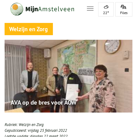
Toggle navigation
22°
Files
Welzijn en Zorg
AVA op de bres voor AOW
Rubriek:
Welzijn en Zorg
Gepubliceerd:
vrijdag 25 februari 2022
Laatste update:
dinsdag 22 maart 2022