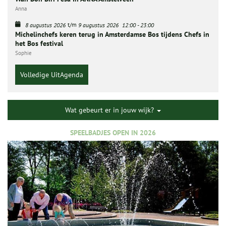
Anna
t/m
8 augustus 2026
9 augustus 2026
12:00
-
23:00
Michelinchefs keren terug in Amsterdamse Bos tijdens Chefs in
het Bos festival
Sophie
Volledige UitAgenda
Wat gebeurt er in jouw wijk?
SPEELBADJES OPEN IN 2026