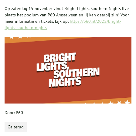
Op zaterdag 15 novenber vindt Bright Lights, Southern Nights live
plaats het podium van P60 Amstelveen en jij kan daarbij zijn! Voor
meer informatie en tickets, kijk op:
https://p60.nl/2025/bright-
lights-southern-nights
Door: P60
Ga terug