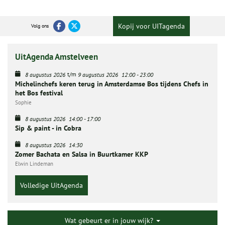
Kopij voor UITagenda
Volg ons
UitAgenda Amstelveen
t/m
8 augustus 2026
9 augustus 2026
12:00
-
23:00
Michelinchefs keren terug in Amsterdamse Bos tijdens Chefs in
het Bos festival
Sophie
8 augustus 2026
14:00
-
17:00
Sip & paint - in Cobra
8 augustus 2026
14:30
Zomer Bachata en Salsa in Buurtkamer KKP
Elwin Lindeman
Volledige UitAgenda
Wat gebeurt er in jouw wijk?