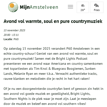
Toggle navigation
28°
Files
Avond vol warmte, soul en pure countrymuziek
15 november 2025
20:00
-
13:11
Locatie
: P60
Op zaterdag 15 november 2025 verandert P60 Amstelveen in een
echte country-schuur! Geniet van een avond vol warmte, soul en
pure countrymuziek! Samen met de Bright Lights Podcast
presenteren we een avond waar Americana en country samenkomen
met topartiesten als Tim Knol & Bluegrass Boogiemen, Sunken
Lands, Melanie Ryan en meer t.b.a.. Verwacht authentieke tracks,
rauwe klanken en melodieën die je recht in het hart raken!
Of je nu een doorgewinterde countryfan bent of gewoon zin hebt in
een avond vol goede muziek en gezelligheid, Bright Lights,
Southern Nights is de plek waar je moet zijn. Laat je meeslepen
door de muziek en beleef een avond vol southern vibes!