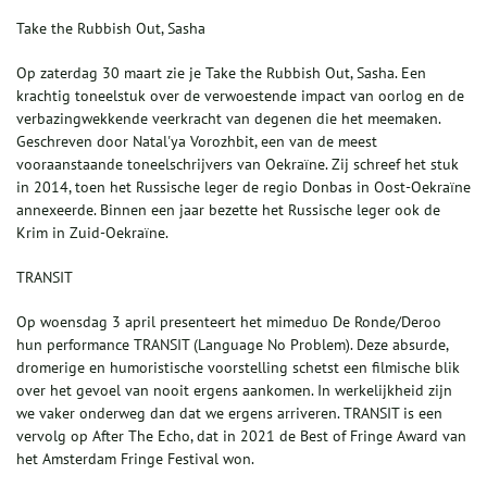
Take the Rubbish Out, Sasha
Op zaterdag 30 maart zie je Take the Rubbish Out, Sasha. Een
krachtig toneelstuk over de verwoestende impact van oorlog en de
verbazingwekkende veerkracht van degenen die het meemaken.
Geschreven door Natal'ya Vorozhbit, een van de meest
vooraanstaande toneelschrijvers van Oekraïne. Zij schreef het stuk
in 2014, toen het Russische leger de regio Donbas in Oost-Oekraïne
annexeerde. Binnen een jaar bezette het Russische leger ook de
Krim in Zuid-Oekraïne.
TRANSIT
Op woensdag 3 april presenteert het mimeduo De Ronde/Deroo
hun performance TRANSIT (Language No Problem). Deze absurde,
dromerige en humoristische voorstelling schetst een filmische blik
over het gevoel van nooit ergens aankomen. In werkelijkheid zijn
we vaker onderweg dan dat we ergens arriveren. TRANSIT is een
vervolg op After The Echo, dat in 2021 de Best of Fringe Award van
het Amsterdam Fringe Festival won.