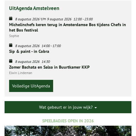
UitAgenda Amstelveen
t/m
8 augustus 2026
9 augustus 2026
12:00
-
23:00
Michelinchefs keren terug in Amsterdamse Bos tijdens Chefs in
het Bos festival
Sophie
8 augustus 2026
14:00
-
17:00
Sip & paint - in Cobra
8 augustus 2026
14:30
Zomer Bachata en Salsa in Buurtkamer KKP
Elwin Lindeman
Volledige UitAgenda
Wat gebeurt er in jouw wijk?
SPEELBADJES OPEN IN 2026