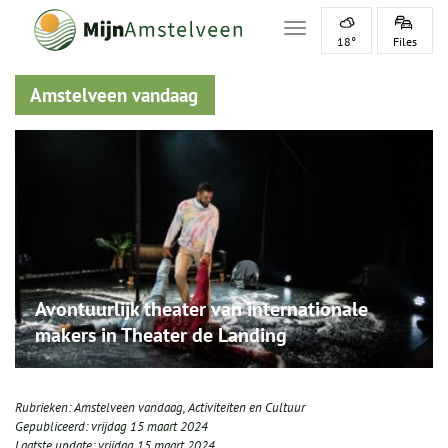
Toggle navigation
18°
Files
Amstelveen vandaag
Avontuurlijk theater van internationale
makers in Theater de Landing
Rubrieken:
Amstelveen vandaag
,
Activiteiten en Cultuur
Gepubliceerd:
vrijdag 15 maart 2024
Laatste update:
vrijdag 15 maart 2024