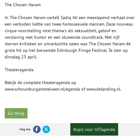
The Chosen Haram
In The Chosen Haram vertelt Sadiq Ali een meeslepend verhaal over
een verboden liefde van twee homosexuele mannen. Deze nouveau
cirque-voorstelling mixt thema's als seksualiteit, geloof en
verslaving met humor en een stuwende soundtrack. Met vijf-
sterren-kritieken en uitverkochte zalen was The Chosen Haram dé
grote hit op het beroemde Edinburgh Fringe Festival. Te zien op
dinsdag 23 april.
Theateragenda
Bekijk de complete theateragenda op
www.schouwburgamstelveen.nl/agenda of www.delanding.nl.
Ga terug
Kopij voor UITagenda
Volg ons