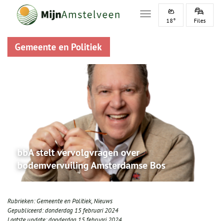
Toggle navigation
18°
Files
Gemeente en Politiek
bbA stelt vervolgvragen over
bodemvervuiling Amsterdamse Bos
Rubrieken:
Gemeente en Politiek
,
Nieuws
Gepubliceerd:
donderdag 15 februari 2024
Laatste update:
donderdag 15 februari 2024