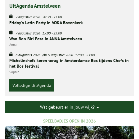
UitAgenda Amstelveen
7 augustus 2026
20:30
-
23:00
Friday's Latin Party in VOKA Bovenkerk
7 augustus 2026
15:00
-
23:00
Wan Bon Biri Fesa In ANNA Amstelveen
Anna
t/m
8 augustus 2026
9 augustus 2026
12:00
-
23:00
Michelinchefs keren terug in Amsterdamse Bos tijdens Chefs in
het Bos festival
Sophie
Volledige UitAgenda
Wat gebeurt er in jouw wijk?
SPEELBADJES OPEN IN 2026