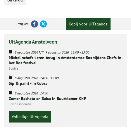
Ga terug
Kopij voor UITagenda
Volg ons
UitAgenda Amstelveen
t/m
8 augustus 2026
9 augustus 2026
12:00
-
23:00
Michelinchefs keren terug in Amsterdamse Bos tijdens Chefs in
het Bos festival
Sophie
8 augustus 2026
14:00
-
17:00
Sip & paint - in Cobra
8 augustus 2026
14:30
Zomer Bachata en Salsa in Buurtkamer KKP
Elwin Lindeman
Volledige UitAgenda