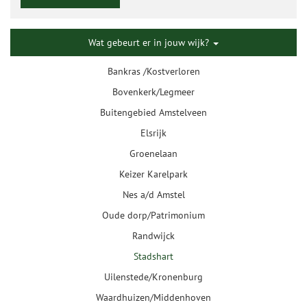
Wat gebeurt er in jouw wijk?
Bankras /Kostverloren
Bovenkerk/Legmeer
Buitengebied Amstelveen
Elsrijk
Groenelaan
Keizer Karelpark
Nes a/d Amstel
Oude dorp/Patrimonium
Randwijck
Stadshart
Uilenstede/Kronenburg
Waardhuizen/Middenhoven