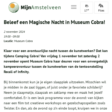
Toggle navigation
17°
Files
Beleef een Magische Nacht in Museum Cobra!
2 november 2024
19:00
-
09:00
Locatie
: Museum Cobra
Klaar voor een avontuurlijke nacht tussen de kunstwerken? Dat kan
tijdens Camping Cobra! Van vrijdag 1 november tot zaterdag 2
november opent Museum Cobra haar deuren voor een onvergetelijk
kampeeravontuur tussen de kunstwerken van de tentoonstelling
Recall of Infinity.
Bij binnenkomst kun je je eigen slaapplek uitzoeken. Misschien wil
je midden in de zaal liggen, of juist onder je favoriete schilderij?
Neem je slaapmatje, slaapzak en zaklamp mee en maak het jezelf
comfortabel. Er is een leuk programma voor de avond: van kijken
naar een film tot creatieve workshops en gezelschapsspellen zoals
Twister. En dan, als de avond op z’n einde loopt, kruipen we in onze