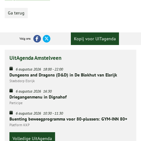
Ga terug
Kopij voor UITagenda
Volg ons
UitAgenda Amstelveen
6 augustus 2026
18:00
-
22:00
Dungeons and Dragons (D&D) in De Blokhut van Elsrijk
Stadsdorp Elsrijk
6 augustus 2026
16:30
Driegangenmenu in Dignahof
Participe
6 augustus 2026
10:30
-
11:30
Buenting beweegprogramma voor 80-plussers: GYM-INN 80+
Platform KKP
Volledige UitAgenda