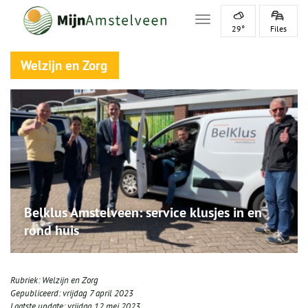
Toggle navigation
29°
Files
Welzijn en Zorg
Belklus Amstelveen: service klusjes in en
rond huis
Rubriek:
Welzijn en Zorg
Gepubliceerd:
vrijdag 7 april 2023
Laatste update:
vrijdag 12 mei 2023