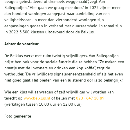
beugels geïnstalleerd of drempels weggehaald”, zegt Van
Ballegooijen. “Hier gaan we graag mee door.” In 2022 zijn er meer
dan honderd woningen aangepast naar aanleiding van een
veiligheidsscan. In meer dan vierhonderd woningen zijn
aanpassingen gedaan in verband met duurzaamheid. In totaal zijn
in 2022 3.300 klussen uitgevoerd door de Belklus.
Achter de
voor
deur
De Belklus werkt met ruim twintig vrijwilligers. Van Ballegooijen
prijst hen ook voor de sociale functie die ze hebben. “Ze maken een
praatje met de inwoners en drinken een kop koffie”, zegt de
wethouder. “De vrijwilligers signalereneenzaamheid of als het even
niet goed gaat. Het bieden van een luisterend oor is zo belangrijk.”
Wie een klus wil aanvragen of zelf vrijwilliger wil worden kan
terecht op
www.belklus.nl
of bellen met
020 - 647 10 89
(werkdagen tussen 10.00 uur en 12.00 uur)
Foto gemeente