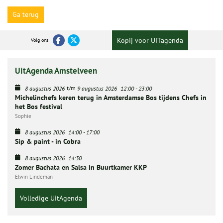
Ga terug
Kopij voor UITagenda
Volg ons
UitAgenda Amstelveen
t/m
8 augustus 2026
9 augustus 2026
12:00
-
23:00
Michelinchefs keren terug in Amsterdamse Bos tijdens Chefs in
het Bos festival
Sophie
8 augustus 2026
14:00
-
17:00
Sip & paint - in Cobra
8 augustus 2026
14:30
Zomer Bachata en Salsa in Buurtkamer KKP
Elwin Lindeman
Volledige UitAgenda