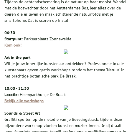
Tijdens de ochtendschemering is de natuur op haar mooist. Wandel
met de boswachter door het Amsterdamse Bos, leer alles over de
dieren die er leven en maak schitterende natuurfoto’s met je
smartphone. Dat is scoren op Insta!
06:30
Startpunt:
Parkeerplaats Zonneweide
Kom ook!
Art in the park
Wil je jouw innerlijke kunstenaar ontdekken? Professionele lokale
kunstenaars geven gratis workshops rondom het thema 'Natuur' in
het prachtige botanische park De Braak.
10:00 - 21:30
Locatie:
Heemparkhuisje De Braak
Bekijk alle workshops
Sounds & Street Art
Graffiti spuiten op de melodie van je lievelingstrack: tijdens deze
bijzondere workshop vloeien kunst en muziek ineen. De dj draait
jouw favoriete nummers, terwijl professionele graffitikunstenaars je