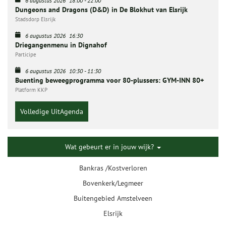
6 augustus 2026
18:00
-
22:00
Dungeons and Dragons (D&D) in De Blokhut van Elsrijk
Stadsdorp Elsrijk
6 augustus 2026
16:30
Driegangenmenu in Dignahof
Participe
6 augustus 2026
10:30
-
11:30
Buenting beweegprogramma voor 80-plussers: GYM-INN 80+
Platform KKP
Volledige UitAgenda
Wat gebeurt er in jouw wijk?
Bankras /Kostverloren
Bovenkerk/Legmeer
Buitengebied Amstelveen
Elsrijk