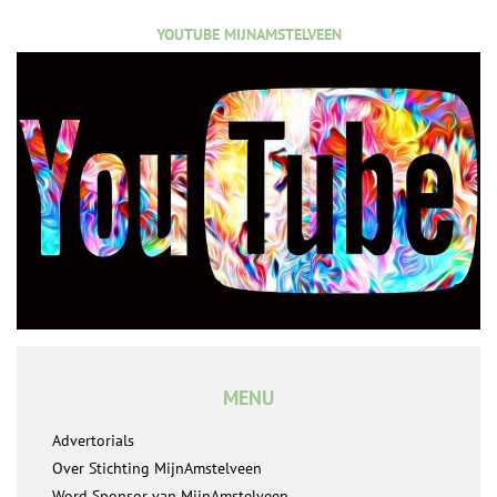
YOUTUBE MIJNAMSTELVEEN
MENU
Advertorials
Over Stichting MijnAmstelveen
Word Sponsor van MijnAmstelveen