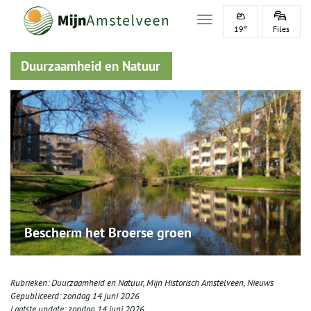
Toggle navigation
19°
Files
Duurzaamheid en Natuur
Bescherm het Broerse groen
Rubrieken:
Duurzaamheid en Natuur
,
Mijn Historisch Amstelveen
,
Nieuws
Gepubliceerd:
zondag 14 juni 2026
Laatste update:
zondag 14 juni 2026