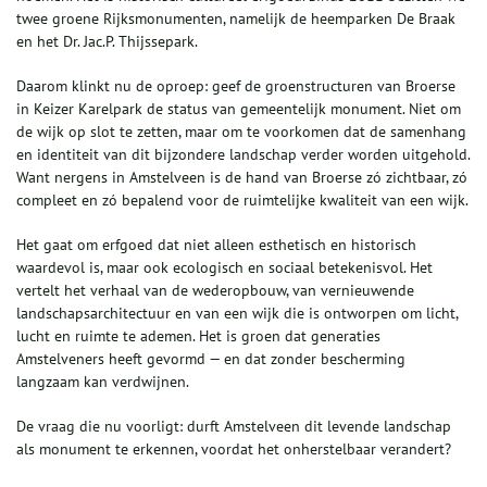
twee groene Rijksmonumenten, namelijk de heemparken De Braak
en het Dr. Jac.P. Thijssepark.
Daarom klinkt nu de oproep: geef de groenstructuren van Broerse
in Keizer Karelpark de status van gemeentelijk monument. Niet om
de wijk op slot te zetten, maar om te voorkomen dat de samenhang
en identiteit van dit bijzondere landschap verder worden uitgehold.
Want nergens in Amstelveen is de hand van Broerse zó zichtbaar, zó
compleet en zó bepalend voor de ruimtelijke kwaliteit van een wijk.
Het gaat om erfgoed dat niet alleen esthetisch en historisch
waardevol is, maar ook ecologisch en sociaal betekenisvol. Het
vertelt het verhaal van de wederopbouw, van vernieuwende
landschapsarchitectuur en van een wijk die is ontworpen om licht,
lucht en ruimte te ademen. Het is groen dat generaties
Amstelveners heeft gevormd — en dat zonder bescherming
langzaam kan verdwijnen.
De vraag die nu voorligt: durft Amstelveen dit levende landschap
als monument te erkennen, voordat het onherstelbaar verandert?