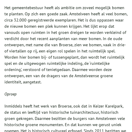
Het gemeentebestuur heeft als ambitie om zoveel mogelijk bomen
te planten. Op zich een goede zaak. Amstelveen heeft al veel bomen,
circa 32.000 geregistreerde exemplaren. Het is dus oppassen waar
de nieuwe bomen een plek kunnen krijgen. Het lijkt erop dat
vanouds open ruimten in het groen dreigen te worden verkleind of
verdicht door het recent aanplanten van meer bomen. In de oude
ontwerpen, met name die van Broerse, zien we bomen, vaak in drie-
of viertallen op rij, een eigen rol spelen in het ruimtelijk spel.
Worden hier bomen bij- of tussengeplant, dan wordt het ruimtelijk
spel en de uitgewogen ruimtelijke indeling, de ‘ruimtelijke
ordening’, verstoord of tenietgedaan. Daarmee worden deze
ontwerpen, een van de dragers van de Amstelveense groene
identiteit, aangetast.
Oproep
Inmiddels heeft het werk van Broerse, ook dat in Keizer Karelpark,
de status en leeftijd van historische tuinarchitectuur, historisch
groen gekregen. Daarmee bezitten de burgers van Amstelveen vele
historische groene monumenten. En dat kunnen we gerust uniek
noemen. Het is historisch cultureel erfgoed. Sinds 2011 bezitten we