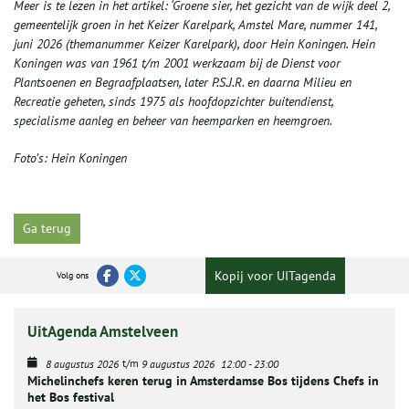
Meer is te lezen in het artikel: ‘Groene sier, het gezicht van de wijk deel 2,
gemeentelijk groen in het Keizer Karelpark, Amstel Mare, nummer 141,
juni 2026 (themanummer Keizer Karelpark), door Hein Koningen. Hein
Koningen was van 1961 t/m 2001 werkzaam bij de Dienst voor
Plantsoenen en Begraafplaatsen, later P.S.J.R. en daarna Milieu en
Recreatie geheten, sinds 1975 als hoofdopzichter buitendienst,
specialisme aanleg en beheer van heemparken en heemgroen.
Foto’s: Hein Koningen
Ga terug
Kopij voor UITagenda
Volg ons
UitAgenda Amstelveen
t/m
8 augustus 2026
9 augustus 2026
12:00
-
23:00
Michelinchefs keren terug in Amsterdamse Bos tijdens Chefs in
het Bos festival