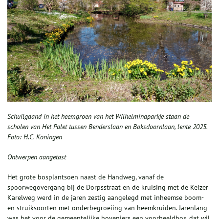
Schuilgaand in het heemgroen van het Wilhelminaparkje staan de
scholen van Het Palet tussen Benderslaan en Boksdoornlaan, lente 2025.
Foto: H.C. Koningen
Ontwerpen aangetast
Het grote bosplantsoen naast de Handweg, vanaf de
spoorwegovergang bij de Dorpsstraat en de kruising met de Keizer
Karelweg werd in de jaren zestig aangelegd met inheemse boom-
en struiksoorten met onderbegroeiing van heemkruiden. Jarenlang
was het voor de gemeentelijke hoveniers een voorbeeldbos, dat wil