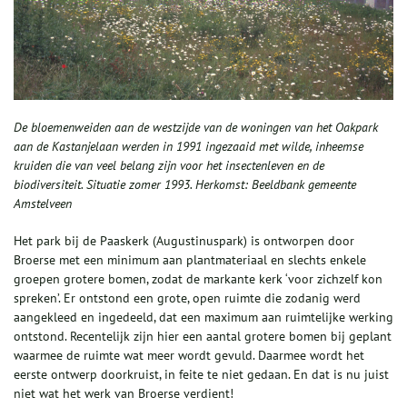
De bloemenweiden aan de westzijde van de woningen van het Oakpark
aan de Kastanjelaan werden in 1991 ingezaaid met wilde, inheemse
kruiden die van veel belang zijn voor het insectenleven en de
biodiversiteit. Situatie zomer 1993. Herkomst: Beeldbank gemeente
Amstelveen
Het park bij de Paaskerk (Augustinuspark) is ontworpen door
Broerse met een minimum aan plantmateriaal en slechts enkele
groepen grotere bomen, zodat de markante kerk ‘voor zichzelf kon
spreken’. Er ontstond een grote, open ruimte die zodanig werd
aangekleed en ingedeeld, dat een maximum aan ruimtelijke werking
ontstond. Recentelijk zijn hier een aantal grotere bomen bij geplant
waarmee de ruimte wat meer wordt gevuld. Daarmee wordt het
eerste ontwerp doorkruist, in feite te niet gedaan. En dat is nu juist
niet wat het werk van Broerse verdient!