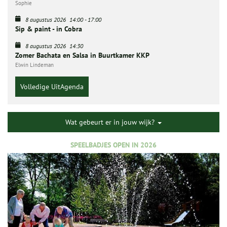
Sophie
8 augustus 2026
14:00
-
17:00
Sip & paint - in Cobra
8 augustus 2026
14:30
Zomer Bachata en Salsa in Buurtkamer KKP
Elwin Lindeman
Volledige UitAgenda
Wat gebeurt er in jouw wijk?
SPEELBADJES OPEN IN 2026