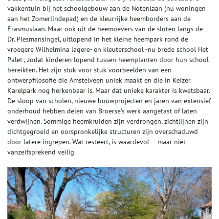
vakkentuin bij het schoolgebouw aan de Notenlaan (nu woningen
aan het Zomerlindepad) en de kleurrijke heemborders aan de
Erasmuslaan. Maar ook uit de heemoevers van de sloten langs de
Dr. Plesmansingel, uitlopend in het kleine heempark rond de
vroegere Wilhelmina lagere- en kleuterschool -nu brede school Het
Palet-, zodat kinderen lopend tussen heemplanten door hun school
bereikten. Het zijn stuk voor stuk voorbeelden van een
ontwerpfilosofie die Amstelveen uniek maakt en die in Keizer
Karelpark nog herkenbaar is. Maar dat unieke karakter is kwetsbaar.
De sloop van scholen, nieuwe bouwprojecten en jaren van extensief
onderhoud hebben delen van Broerse’s werk aangetast of laten
verdwijnen. Sommige heemkruiden zijn verdrongen, zichtlijnen zijn
dichtgegroeid en oorspronkelijke structuren zijn overschaduwd
door latere ingrepen. Wat resteert, is waardevol — maar niet
vanzelfsprekend veilig.