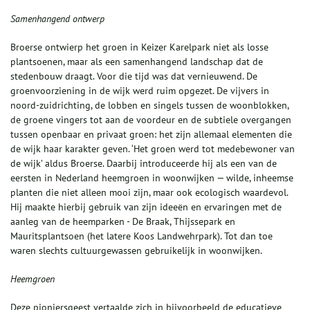
Samenhangend ontwerp
Broerse ontwierp het groen in Keizer Karelpark niet als losse
plantsoenen, maar als een samenhangend landschap dat de
stedenbouw draagt. Voor die tijd was dat vernieuwend. De
groenvoorziening in de wijk werd ruim opgezet. De vijvers in
noord‑zuidrichting, de lobben en singels tussen de woonblokken,
de groene vingers tot aan de voordeur en de subtiele overgangen
tussen openbaar en privaat groen: het zijn allemaal elementen die
de wijk haar karakter geven. ‘Het groen werd tot medebewoner van
de wijk’ aldus Broerse. Daarbij introduceerde hij als een van de
eersten in Nederland heemgroen in woonwijken — wilde, inheemse
planten die niet alleen mooi zijn, maar ook ecologisch waardevol.
Hij maakte hierbij gebruik van zijn ideeën en ervaringen met de
aanleg van de heemparken - De Braak, Thijssepark en
Mauritsplantsoen (het latere Koos Landwehrpark). Tot dan toe
waren slechts cultuurgewassen gebruikelijk in woonwijken.
Heemgroen
Deze pioniersgeest vertaalde zich in bijvoorbeeld de educatieve