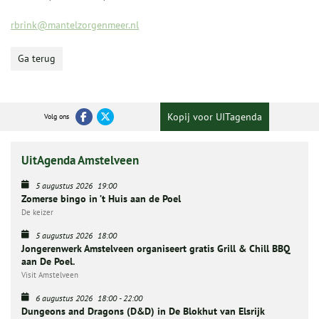
rbrink@mantelzorgenmeer.nl
Ga terug
Kopij voor UITagenda
Volg ons
UitAgenda Amstelveen
5 augustus 2026
19:00
Zomerse bingo in ’t Huis aan de Poel
De keizer
5 augustus 2026
18:00
Jongerenwerk Amstelveen organiseert gratis Grill & Chill BBQ
aan De Poel.
Visit Amstelveen
6 augustus 2026
18:00
-
22:00
Dungeons and Dragons (D&D) in De Blokhut van Elsrijk