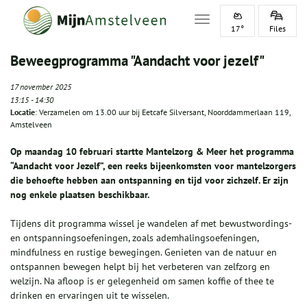
Toggle navigation
17°
Files
Beweegprogramma "Aandacht voor jezelf"
17 november 2025
13:15
-
14:30
Locatie
: Verzamelen om 13.00 uur bij Eetcafe Silversant, Noorddammerlaan 119,
Amstelveen
Op maandag 10 februari startte Mantelzorg & Meer het programma
“Aandacht voor Jezelf”, een reeks bijeenkomsten voor mantelzorgers
die behoefte hebben aan ontspanning en tijd voor zichzelf. Er zijn
nog enkele plaatsen beschikbaar.
Tijdens dit programma wissel je wandelen af met bewustwordings-
en ontspanningsoefeningen, zoals ademhalingsoefeningen,
mindfulness en rustige bewegingen. Genieten van de natuur en
ontspannen bewegen helpt bij het verbeteren van zelfzorg en
welzijn. Na afloop is er gelegenheid om samen koffie of thee te
drinken en ervaringen uit te wisselen.