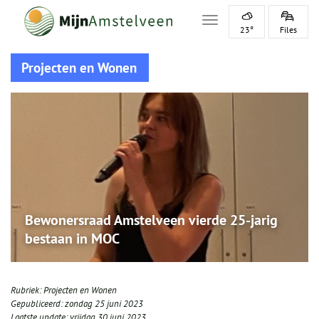
Toggle navigation
23°
Files
Projecten en Wonen
Bewonersraad Amstelveen vierde 25-jarig
bestaan in MOC
Rubriek:
Projecten en Wonen
Gepubliceerd:
zondag 25 juni 2023
Laatste update:
vrijdag 30 juni 2023