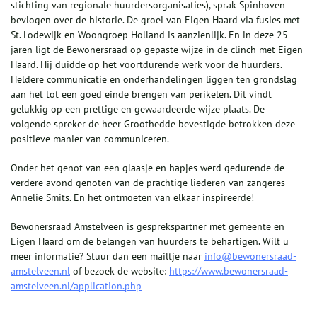
stichting van regionale huurdersorganisaties), sprak Spinhoven
bevlogen over de historie. De groei van Eigen Haard via fusies met
St. Lodewijk en Woongroep Holland is aanzienlijk. En in deze 25
jaren ligt de Bewonersraad op gepaste wijze in de clinch met Eigen
Haard. Hij duidde op het voortdurende werk voor de huurders.
Heldere communicatie en onderhandelingen liggen ten grondslag
aan het tot een goed einde brengen van perikelen. Dit vindt
gelukkig op een prettige en gewaardeerde wijze plaats. De
volgende spreker de heer Groothedde bevestigde betrokken deze
positieve manier van communiceren.
Onder het genot van een glaasje en hapjes werd gedurende de
verdere avond genoten van de prachtige liederen van zangeres
Annelie Smits. En het ontmoeten van elkaar inspireerde!
Bewonersraad Amstelveen is gesprekspartner met gemeente en
Eigen Haard om de belangen van huurders te behartigen. Wilt u
meer informatie? Stuur dan een mailtje naar
info@bewonersraad-
amstelveen.nl
of bezoek de website:
https://www.bewonersraad-
amstelveen.nl/application.php