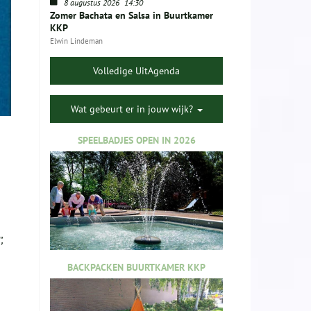
8 augustus 2026
14:30
Zomer Bachata en Salsa in Buurtkamer
KKP
Elwin Lindeman
Volledige UitAgenda
Wat gebeurt er in jouw wijk?
SPEELBADJES OPEN IN 2026
,
BACKPACKEN BUURTKAMER KKP