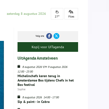
zaterdag 8 augustus 2026
27°
Files
Volg ons
Kopij voor UITagenda
UitAgenda Amstelveen
t/m
8 augustus 2026
9 augustus 2026
12:00
-
23:00
Michelinchefs keren terug in
Amsterdamse Bos tijdens Chefs in het
Bos festival
Sophie
8 augustus 2026
14:00
-
17:00
Sip & paint - in Cobra