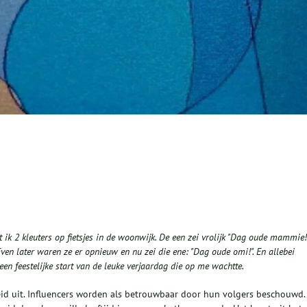
k 2 kleuters op fietsjes in de woonwijk. De een zei vrolijk "Dag oude mammie!"
 Even later waren ze er opnieuw en nu zei die ene: "Dag oude omi!". En allebei
en feestelijke start van de leuke verjaardag die op me wachtte.
id uit. Influencers worden als betrouwbaar door hun volgers beschouwd.