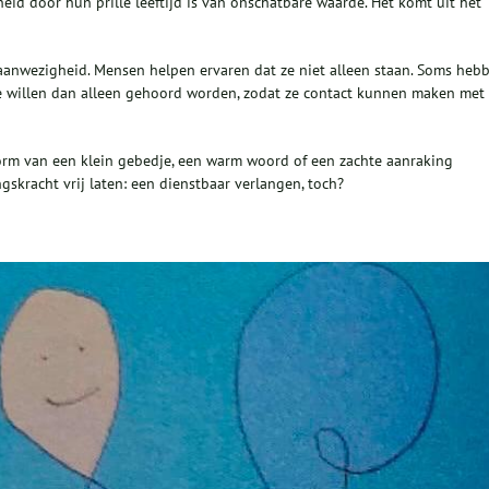
id door hun prille leeftijd is van onschatbare waarde. Het komt uit het
nwezigheid. Mensen helpen ervaren dat ze niet alleen staan. Soms heb
. Ze willen dan alleen gehoord worden, zodat ze contact kunnen maken met
orm van een klein gebedje, een warm woord of een zachte aanraking
skracht vrij laten: een dienstbaar verlangen, toch?