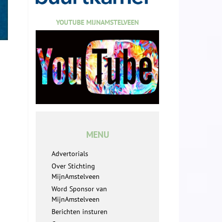
YOUTUBE MIJNAMSTELVEEN
MENU
Advertorials
Over Stichting
MijnAmstelveen
Word Sponsor van
MijnAmstelveen
Berichten insturen