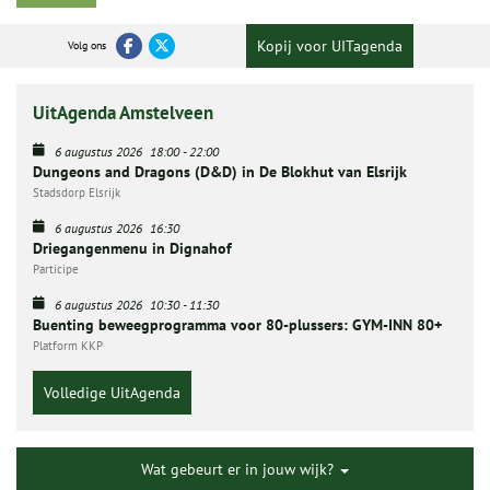
Kopij voor UITagenda
Volg ons
UitAgenda Amstelveen
6 augustus 2026
18:00
-
22:00
Dungeons and Dragons (D&D) in De Blokhut van Elsrijk
Stadsdorp Elsrijk
6 augustus 2026
16:30
Driegangenmenu in Dignahof
Participe
6 augustus 2026
10:30
-
11:30
Buenting beweegprogramma voor 80-plussers: GYM-INN 80+
Platform KKP
Volledige UitAgenda
Wat gebeurt er in jouw wijk?