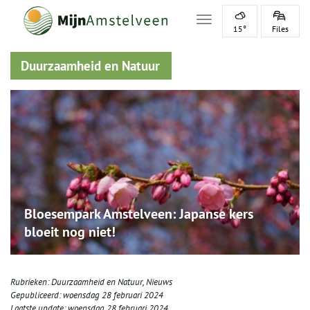
Toggle navigation
15°
Files
Duurzaamheid en Natuur
Bloesempark Amstelveen: Japanse kers
bloeit nog niet!
Rubrieken:
Duurzaamheid en Natuur
,
Nieuws
Gepubliceerd:
woensdag 28 februari 2024
Laatste update:
woensdag 28 februari 2024