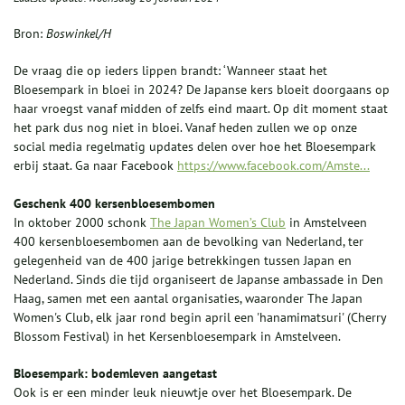
Bron:
Boswinkel/H
De vraag die op ieders lippen brandt: ‘Wanneer staat het
Bloesempark in bloei in 2024? De Japanse kers bloeit doorgaans op
haar vroegst vanaf midden of zelfs eind maart. Op dit moment staat
het park dus nog niet in bloei. Vanaf heden zullen we op onze
social media regelmatig updates delen over hoe het Bloesempark
erbij staat. Ga naar Facebook
https://www.facebook.com/Amste...
Geschenk 400 kersenbloesembomen
In oktober 2000 schonk
The Japan Women’s Club
in Amstelveen
400 kersenbloesembomen aan de bevolking van Nederland, ter
gelegenheid van de 400 jarige betrekkingen tussen Japan en
Nederland. Sinds die tijd organiseert de Japanse ambassade in Den
Haag, samen met een aantal organisaties, waaronder The Japan
Women's Club, elk jaar rond begin april een 'hanamimatsuri' (Cherry
Blossom Festival) in het Kersenbloesempark in Amstelveen.
Bloesempark: bodemleven aangetast
Ook
is er een minder leuk nieuwtje over het Bloesempark. De