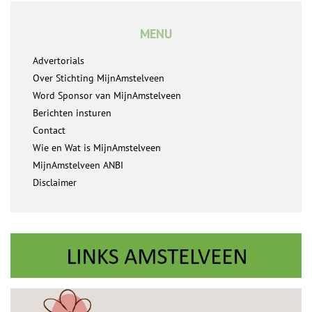
MENU
Advertorials
Over Stichting MijnAmstelveen
Word Sponsor van MijnAmstelveen
Berichten insturen
Contact
Wie en Wat is MijnAmstelveen
MijnAmstelveen ANBI
Disclaimer