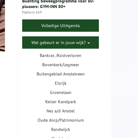
Buenting beweegprogramma voor 80-
plussers: GYM-INN 80+
Platform KKP
Volledige UitAgenda
Wat gebeurt er in jouw wijk?
Bankras /Kostverloren
Bovenkerk/Legmeer
Buitengebied Amstelveen
Elsrijk
Groenelaan
Keizer Karelpark
Nes a/d Amstel
Oude dorp/Patrimonium
Randwijck