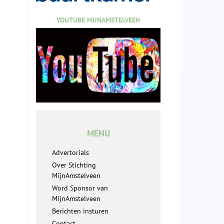
YOUTUBE MIJNAMSTELVEEN
MENU
Advertorials
Over Stichting
MijnAmstelveen
Word Sponsor van
MijnAmstelveen
Berichten insturen
Contact