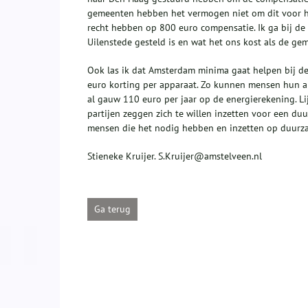
gemeenten hebben het vermogen niet om dit voor hu
recht hebben op 800 euro compensatie. Ik ga bij d
Uilenstede gesteld is en wat het ons kost als de ge
Ook las ik dat Amsterdam minima gaat helpen bij de
euro korting per apparaat. Zo kunnen mensen hun ap
al gauw 110 euro per jaar op de energierekening. L
partijen zeggen zich te willen inzetten voor een du
mensen die het nodig hebben en inzetten op duurza
Stieneke Kruijer. S.Kruijer@amstelveen.nl
Ga terug