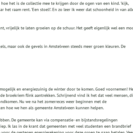
oe het is de collectie mee te krijgen door de ogen van een kind. 'kijk,
ar het raam rent. 'Een stoel!'. En zo leer ik weer dat schoonheid in van all
, vrijelijk te laten groeien op de schuur. Het geeft eigenlijk wel een mo
egels, maar ook de gevels in Amstelveen steeds meer groen kleuren. De
am mogelijk en energiezuinig de winter door te komen. Goed voornemen! H
de broekriem flink aantrekken. Schrijnend vind ik het dat veel mensen, d
rondkomen. Nu we na het zomerreces weer beginnen met de
ijken hoe we hen als gemeente Amstelveen kunnen helpen.
k hebben. De gemeente kan via compensatie- en bijstandsregelingen
diep. Ik las in de krant dat gemeenten met veel studenten een brandbrief
oor de gestegen energierekening voor deze groep te gaan betalen. Vee