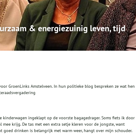
uurzaam & energiezuinig leven, tijd
 voor GroenLinks Amstelveen. In hun politieke blog bespreken ze wat hen
teraadsvergadering
de kinderwagen ingeklapt op de voorste bagagedrager. Soms fiets ik door
 mee krijg. De tas met een extra setje kleren voor de jongste, want
t goed drinken is belangrijk met warm weer, hangt over mijn schouder.