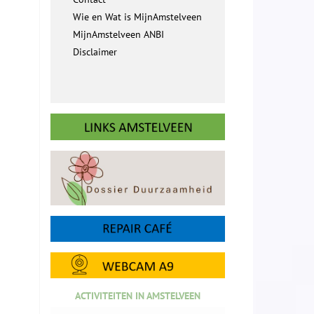
Wie en Wat is MijnAmstelveen
MijnAmstelveen ANBI
Disclaimer
ACTIVITEITEN IN AMSTELVEEN