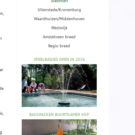
Stadshart
Uilenstede/Kronenburg
n,
Waardhuizen/Middenhoven
Westwijk
Amstelveen breed
n
Regio breed
SPEELBADJES OPEN IN 2026
ar
de
s.
BACKPACKEN BUURTKAMER KKP
ig