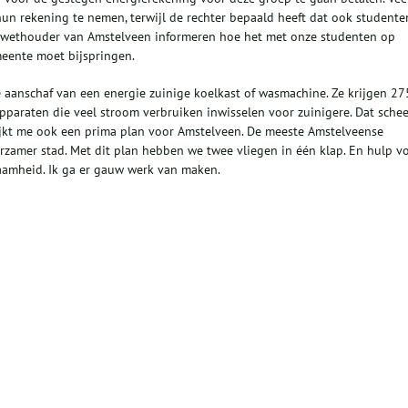
n rekening te nemen, terwijl de rechter bepaald heeft dat ook studente
e wethouder van Amstelveen informeren hoe het met onze studenten op
meente moet bijspringen.
 aanschaf van een energie zuinige koelkast of wasmachine. Ze krijgen 27
paraten die veel stroom verbruiken inwisselen voor zuinigere. Dat schee
ijkt me ook een prima plan voor Amstelveen. De meeste Amstelveense
urzamer stad. Met dit plan hebben we twee vliegen in één klap. En hulp v
amheid. Ik ga er gauw werk van maken.