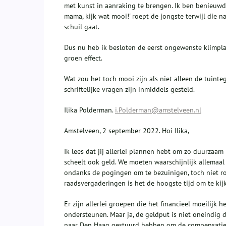
met kunst in aanraking te brengen. Ik ben benieuwd h
mama, kijk wat mooi!' roept de jongste terwijl die na
schuil gaat.
Dus nu heb ik besloten de eerst ongewenste klimplant
groen effect.
Wat zou het toch mooi zijn als niet alleen de tuint
schriftelijke vragen zijn inmiddels gesteld.
Ilika Polderman.
i.Polderman@amstelveen.nl
Amstelveen, 2 september 2022. Hoi Ilika,
Ik lees dat jij allerlei plannen hebt om zo duurza
scheelt ook geld. We moeten waarschijnlijk allemaal 
ondanks de pogingen om te bezuinigen, toch niet 
raadsvergaderingen is het de hoogste tijd om te k
Er zijn allerlei groepen die het financieel moeilij
ondersteunen. Maar ja, de geldput is niet oneindig 
naar Den Haag gestuurd hebben om de compensatie v