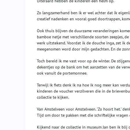
Uiteraard hebben de kinderen een helm op.
Zo langzamerhand ben ik er wel achter dat ik eigenl
creatief nadenken en vooral goed doortrappen, kom
Ook thuis blijven de duurzame veranderingen komen.
bamboe netje met verschillende soorten zeepjes, de
werk uitstekend. Voordat ik de douche inga, zet ik 
meegenomen word door mijn gedachten. En de zon
Toch bereid ik me vast voor op de winter. De stijge
dekentjes op de bank om het aanzetten van de verwa
ook vanuit de portemonnee.
Terwijl ik fiets denk ik na hoe ik nog meer kan ver
kinderen de voucher verzilveren die in de brieven
collectie te kijken.
Van Amstelveen voor Amstelveen. 'Zo hoort het.' denk
Tijd om door te pakken met die schriftelijke vragen
Kijkend naar de collectie in museum Jan ben ik blij