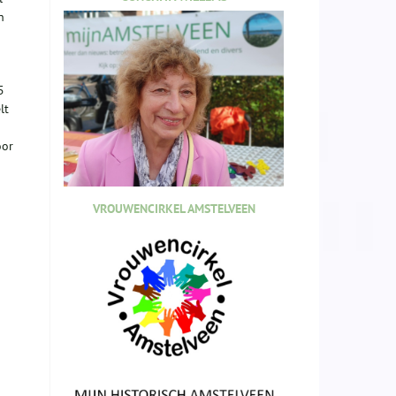
n
5
lt
oor
VROUWENCIRKEL AMSTELVEEN