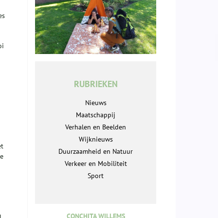
es
oi
RUBRIEKEN
Nieuws
Maatschappij
Verhalen en Beelden
Wijknieuws
et
Duurzaamheid en Natuur
ie
Verkeer en Mobiliteit
Sport
CONCHITA WILLEMS
l