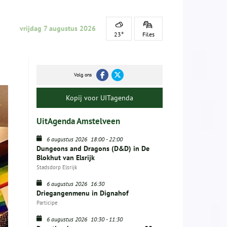
vrijdag 7 augustus 2026
23°
Files
Volg ons
Kopij voor UITagenda
UitAgenda Amstelveen
6 augustus 2026
18:00
-
22:00
Dungeons and Dragons (D&D) in De
Blokhut van Elsrijk
Stadsdorp Elsrijk
6 augustus 2026
16:30
Driegangenmenu in Dignahof
Participe
6 augustus 2026
10:30
-
11:30