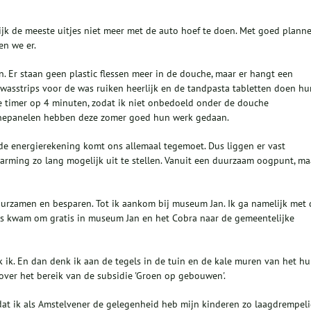
ijk de meeste uitjes niet meer met de auto hoef te doen. Met goed planne
en we er.
 Er staan geen plastic flessen meer in de douche, maar er hangt een
 wasstrips voor de was ruiken heerlijk en de tandpasta tabletten doen hu
de timer op 4 minuten, zodat ik niet onbedoeld onder de douche
nepanelen hebben deze zomer goed hun werk gedaan.
nde energierekening komt ons allemaal tegemoet. Dus liggen er vast
rming zo lang mogelijk uit te stellen. Vanuit een duurzaam oogpunt, ma
duurzamen en besparen. Tot ik aankom bij museum Jan. Ik ga namelijk met 
bus kwam om gratis in museum Jan en het Cobra naar de gemeentelijke
 ik. En dan denk ik aan de tegels in de tuin en de kale muren van het hui
 over het bereik van de subsidie 'Groen op gebouwen'.
 dat ik als Amstelvener de gelegenheid heb mijn kinderen zo laagdrempel