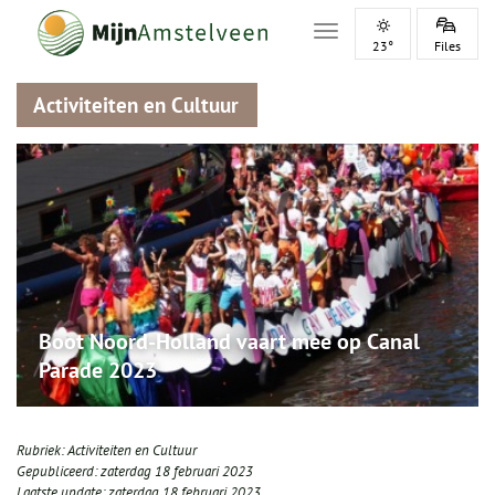
Toggle navigation
23°
Files
Activiteiten en Cultuur
Boot Noord-Holland vaart mee op Canal
Parade 2023
Rubriek:
Activiteiten en Cultuur
Gepubliceerd:
zaterdag 18 februari 2023
Laatste update:
zaterdag 18 februari 2023