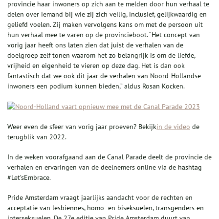
provincie haar inwoners op zich aan te melden door hun verhaal te
delen over iemand bij wie zij zich veilig, inclusief, gelijkwaardig en
geliefd voelen. Zij maken vervolgens kans om met de persoon uit
hun verhaal mee te varen op de provincieboot. “Het concept van
vorig jaar heeft ons laten zien dat juist de verhalen van de
doelgroep zelf tonen waarom het zo belangrijk is om de liefde,
vrijheid en eigenheid te vieren op deze dag. Het is dan ook
fantastisch dat we ook dit jaar de verhalen van Noord-Hollandse
inwoners een podium kunnen bieden,” aldus Rosan Kocken.
Weer even de sfeer van vorig jaar proeven? Bekijk
in de video
de
terugblik van 2022.
In de weken voorafgaand aan de Canal Parade deelt de provincie de
verhalen en ervaringen van de deelnemers online via de hashtag
#Let’sEmbrace.
Pride Amsterdam vraagt jaarlijks aandacht voor de rechten en
acceptatie van lesbiennes, homo- en biseksuelen, transgenders en
interseksuelen. De 27e editie van Pride Amsterdam duurt van