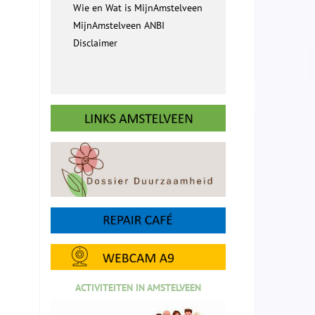
Wie en Wat is MijnAmstelveen
MijnAmstelveen ANBI
Disclaimer
ACTIVITEITEN IN AMSTELVEEN