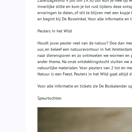
Zaterdagavond 9 juli om 19.30 uur kun je mee op ee
innerlijke stilte en kom je tot rust tijdens deze o
ervaringen te delen, of stil te blijven met een kopj
en begint bij De Boswinkel. Voor alle informatie en
Peuters in het Wild
Houdt jouw peuter veel van de natuur? Doe dan mee
uur, en beleef een natuuravontuur in het Amsterdam
naar dierensporen en zo ontmoeten we wormen en p
ander thema. Na onze ontdekkingstocht sluiten we 
natuurlijke materialen. Voor peuters van 2 tot en met
Natuur is een Feest. Peuters in het Wild gaat altijd d
Voor alle informatie en tickets zie De Boskalender
Speurtochten