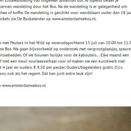
n stiltewandeling van ongeveer anderhalf uur. Al lopend beleef je
ntspannen wandeling door het Bos. Na de wandeling is er gelegenheid om
e thee of koffie. De wandeling is geschikt voor wandelaars ouder dan 18 ja
 tickets zie De Boskalender op www.amsterdamsebos.nl.
 met Peuters in het Wild op woensdagochtend 13 juli van 10.00 tot 11.
se Bos. We gaan bijvoorbeeld op onderzoek met vergrootglaasjes, speur
issebedden. Of we bouwen huisjes voor de kabouters... Elke maand een
af met een mooi voorleesverhaal voor of maken we een kunstwerk met
 4 jaar en ouders. € 9,50 per peuter. Ouders/begeleiders gratis. O.l.v.
oor, ook als het regent. Dat kan juist extra leuk zijn!
 op www.amsterdamsebos.nl.