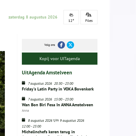
zaterdag 8 augustus 2026
12°
Files
Volg ons
Kopij voor UITagenda
UitAgenda Amstelveen
7 augustus 2026
20:30
-
23:00
Friday's Latin Party in VOKA Bovenkerk
7 augustus 2026
15:00
-
23:00
Wan Bon Biri Fesa In ANNA Amstelveen
Anna
t/m
8 augustus 2026
9 augustus 2026
12:00
-
23:00
Michelinchefs keren terug in