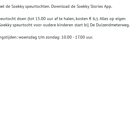
 met de Soekky speurtochten. Download de Soekky Stories App.
urtocht doen (tot 15.00 uur af te halen, kosten € 6,-). Alles op eigen
De Soekky speurtocht voor oudere kinderen start bij De Duizendmeterweg.
ngstijden: woensdag t/m zondag: 10.00 - 17.00 uur.