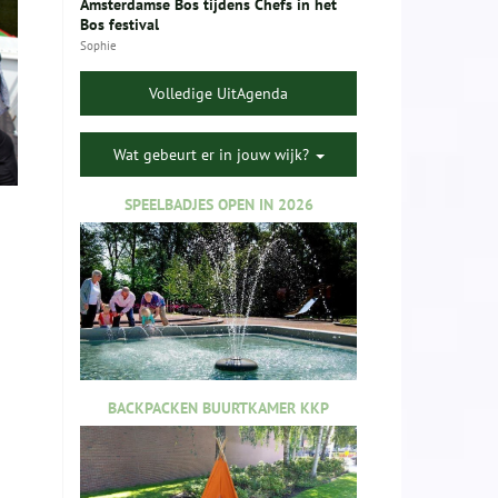
Amsterdamse Bos tijdens Chefs in het
Bos festival
Sophie
Volledige UitAgenda
Wat gebeurt er in jouw wijk?
SPEELBADJES OPEN IN 2026
BACKPACKEN BUURTKAMER KKP