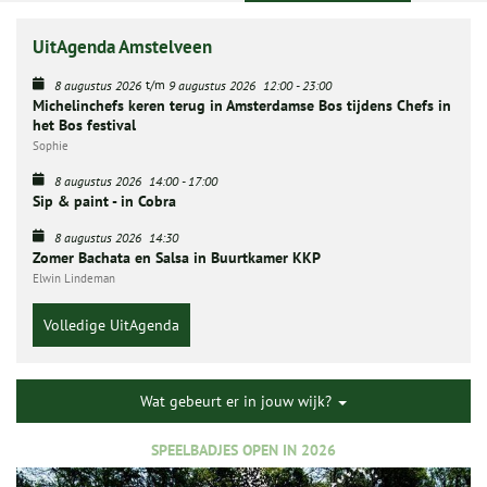
UitAgenda Amstelveen
t/m
8 augustus 2026
9 augustus 2026
12:00
-
23:00
Michelinchefs keren terug in Amsterdamse Bos tijdens Chefs in
het Bos festival
Sophie
8 augustus 2026
14:00
-
17:00
Sip & paint - in Cobra
8 augustus 2026
14:30
Zomer Bachata en Salsa in Buurtkamer KKP
Elwin Lindeman
Volledige UitAgenda
Wat gebeurt er in jouw wijk?
SPEELBADJES OPEN IN 2026