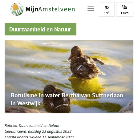
Toggle navigation
19°
Files
Duurzaamheid en Natuur
Botulisme in water Bertha van Suttnerlaan
in Westwijk
Rubriek:
Duurzaamheid en Natuur
Gepubliceerd:
dinsdag 23 augustus 2022
Laatste update:
vrijdag 16 september 2022