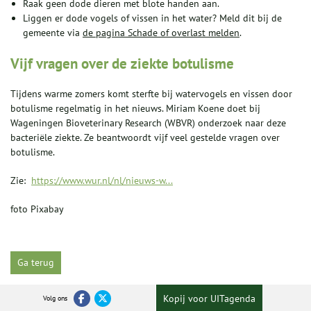
Raak geen dode dieren met blote handen aan.
Liggen er dode vogels of vissen in het water? Meld dit bij de
gemeente via
de pagina Schade of overlast melden
.
Vijf vragen over de ziekte botulisme
Tijdens warme zomers komt sterfte bij watervogels en vissen door
botulisme regelmatig in het nieuws. Miriam Koene doet bij
Wageningen Bioveterinary Research (WBVR) onderzoek naar deze
bacteriële ziekte. Ze beantwoordt vijf veel gestelde vragen over
botulisme.
Zie:
https://www.wur.nl/nl/nieuws-w...
foto Pixabay
Ga terug
Kopij voor UITagenda
Volg ons