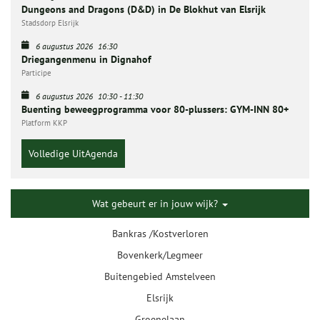
Dungeons and Dragons (D&D) in De Blokhut van Elsrijk
Stadsdorp Elsrijk
6 augustus 2026
16:30
Driegangenmenu in Dignahof
Participe
6 augustus 2026
10:30
-
11:30
Buenting beweegprogramma voor 80-plussers: GYM-INN 80+
Platform KKP
Volledige UitAgenda
Wat gebeurt er in jouw wijk?
Bankras /Kostverloren
Bovenkerk/Legmeer
Buitengebied Amstelveen
Elsrijk
Groenelaan