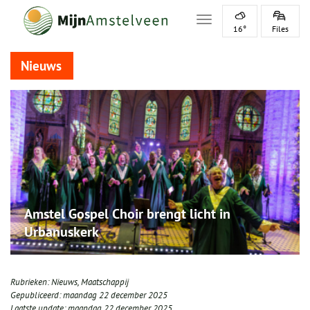
Toggle navigation
16°
Files
Nieuws
Amstel Gospel Choir brengt licht in
Urbanuskerk
Rubrieken:
Nieuws
,
Maatschappij
Gepubliceerd:
maandag 22 december 2025
Laatste update:
maandag 22 december 2025