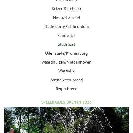
Keizer Karelpark
Nes a/d Amstel
Oude dorp/Patrimonium
Randwijck
Stadshart
Uilenstede/Kronenburg
Waardhuizen/Middenhoven
Westwijk
Amstelveen breed
Regio breed
SPEELBADJES OPEN IN 2026