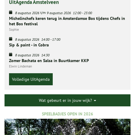
UitAgenda Amstelveen
t/m
8 augustus 2026
9 augustus 2026
12:00
-
23:00
Michelinchefs keren terug in Amsterdamse Bos tijdens Chefs in
het Bos festival
Sophie
8 augustus 2026
14:00
-
17:00
Sip & paint - in Cobra
8 augustus 2026
14:30
Zomer Bachata en Salsa in Buurtkamer KKP
Elwin Lindeman
Volledige UitAgenda
Wat gebeurt er in jouw wijk?
SPEELBADJES OPEN IN 2026