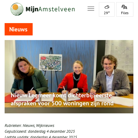
Toggle navigation
29°
Files
Nieuws
Nieuw Legmeer komt dichterbij: eerste
afspraken voor 500 woningen zijn rond
Rubrieken:
Nieuws
,
Wijknieuws
Gepubliceerd:
donderdag 4 december 2025
Laatste update:
donderdag 4 december 2025