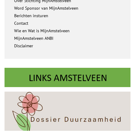
Over Stichting MijnAmstelveen
Word Sponsor van MijnAmstelveen
Berichten insturen
Contact
Wie en Wat is MijnAmstelveen
MijnAmstelveen ANBI
Disclaimer