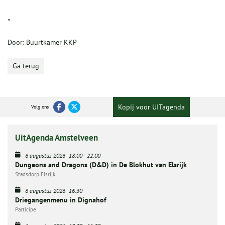
"
Door: Buurtkamer KKP
Ga terug
Kopij voor UITagenda
Volg ons
UitAgenda Amstelveen
6 augustus 2026
18:00
-
22:00
Dungeons and Dragons (D&D) in De Blokhut van Elsrijk
Stadsdorp Elsrijk
6 augustus 2026
16:30
Driegangenmenu in Dignahof
Participe