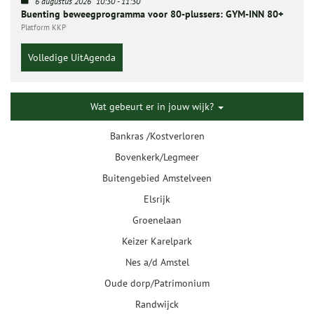
6 augustus 2026
10:30
-
11:30
Buenting beweegprogramma voor 80-plussers: GYM-INN 80+
Platform KKP
Volledige UitAgenda
Wat gebeurt er in jouw wijk?
Bankras /Kostverloren
Bovenkerk/Legmeer
Buitengebied Amstelveen
Elsrijk
Groenelaan
Keizer Karelpark
Nes a/d Amstel
Oude dorp/Patrimonium
Randwijck