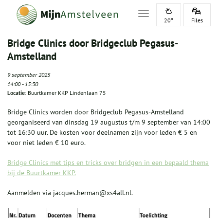
Toggle navigation
20°
Files
Bridge Clinics door Bridgeclub Pegasus-
Amstelland
9 september 2025
14:00
-
15:30
Locatie
: Buurtkamer KKP Lindenlaan 75
Bridge Clinics worden door Bridgeclub Pegasus-Amstelland
georganiseerd van dinsdag 19 augustus t/m 9 september van 14:00
tot 16:30 uur. De kosten voor deelnamen zijn voor leden € 5 en
voor niet leden € 10 euro.
Bridge Clinics met tips en tricks over bridgen in een bepaald thema
bij de Buurtkamer KKP.
Aanmelden via jacques.herman@xs4all.nl.