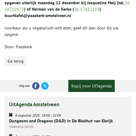
opgeven uiterlijk maandag 12 december bij Jacqueline Meij (tel.
06
48750078
) of Herman van de Kerke (
06 57682159
)
buurttafel@paaskerk-amstelveen.nl
voorkeur als u vegetarisch wilt eten, geef dit dan door bij uw
opgave
Door: Paaskerk
Ga terug
Kopij voor UITagenda
Volg ons
UitAgenda Amstelveen
6 augustus 2026
18:00
-
22:00
Dungeons and Dragons (D&D) in De Blokhut van Elsrijk
Stadsdorp Elsrijk