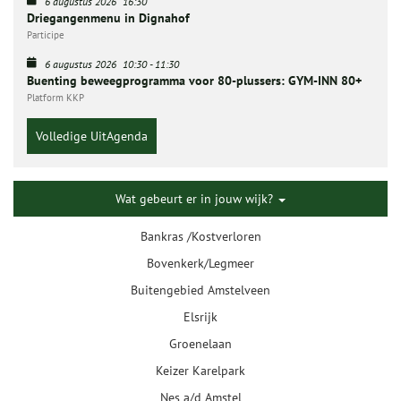
6 augustus 2026
16:30
Driegangenmenu in Dignahof
Participe
6 augustus 2026
10:30
-
11:30
Buenting beweegprogramma voor 80-plussers: GYM-INN 80+
Platform KKP
Volledige UitAgenda
Wat gebeurt er in jouw wijk?
Bankras /Kostverloren
Bovenkerk/Legmeer
Buitengebied Amstelveen
Elsrijk
Groenelaan
Keizer Karelpark
Nes a/d Amstel