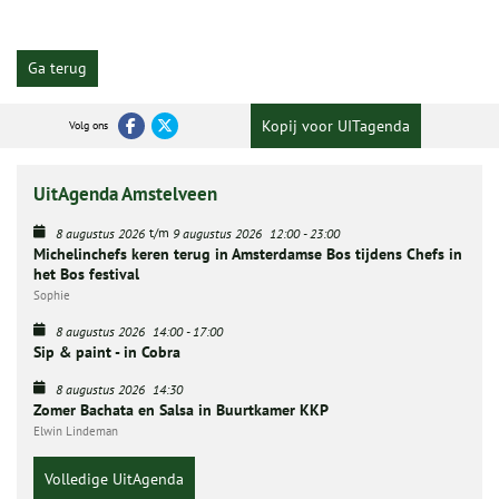
Ga terug
Kopij voor UITagenda
Volg ons
UitAgenda Amstelveen
t/m
8 augustus 2026
9 augustus 2026
12:00
-
23:00
Michelinchefs keren terug in Amsterdamse Bos tijdens Chefs in
het Bos festival
Sophie
8 augustus 2026
14:00
-
17:00
Sip & paint - in Cobra
8 augustus 2026
14:30
Zomer Bachata en Salsa in Buurtkamer KKP
Elwin Lindeman
Volledige UitAgenda