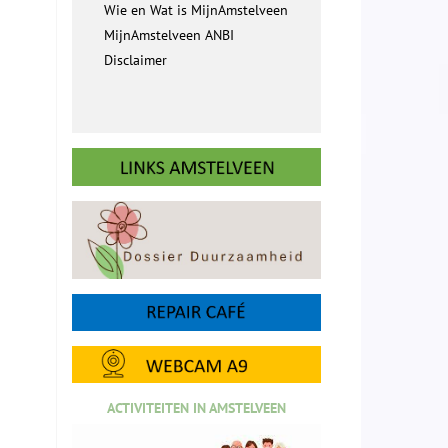
Wie en Wat is MijnAmstelveen
MijnAmstelveen ANBI
Disclaimer
ACTIVITEITEN IN AMSTELVEEN