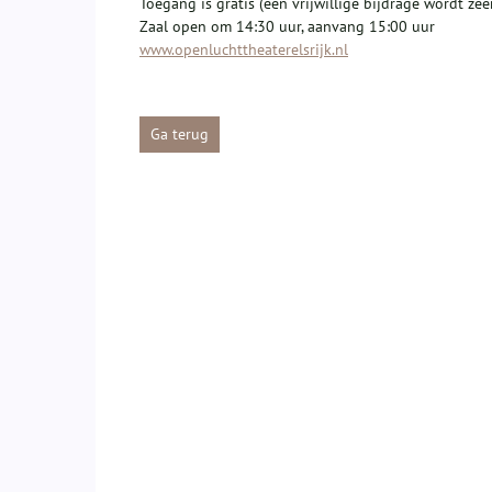
Toegang is gratis (een vrijwillige bijdrage wordt zeer
Zaal open om 14:30 uur, aanvang 15:00 uur
www.openluchttheaterelsrijk.nl
Ga terug