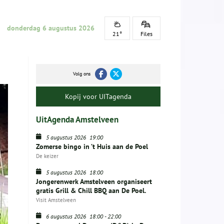
donderdag 6 augustus 2026
21°
Files
Volg ons
Kopij voor UITagenda
UitAgenda Amstelveen
5 augustus 2026
19:00
Zomerse bingo in ’t Huis aan de Poel
De keizer
5 augustus 2026
18:00
Jongerenwerk Amstelveen organiseert
gratis Grill & Chill BBQ aan De Poel.
Visit Amstelveen
6 augustus 2026
18:00
-
22:00