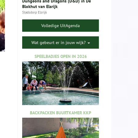
Dungeons and Dragons (D&D) in De
Blokhut van Elsrijk
Stadsdorp Elsrijk
Volledige UitAgenda
Wat gebeurt er in jouw wijk?
SPEELBADJES OPEN IN 2026
BACKPACKEN BUURTKAMER KKP