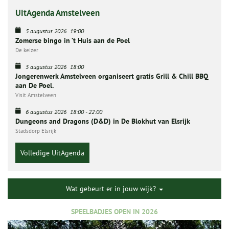
UitAgenda Amstelveen
5 augustus 2026
19:00
Zomerse bingo in ’t Huis aan de Poel
De keizer
5 augustus 2026
18:00
Jongerenwerk Amstelveen organiseert gratis Grill & Chill BBQ
aan De Poel.
Visit Amstelveen
6 augustus 2026
18:00
-
22:00
Dungeons and Dragons (D&D) in De Blokhut van Elsrijk
Stadsdorp Elsrijk
Volledige UitAgenda
Wat gebeurt er in jouw wijk?
SPEELBADJES OPEN IN 2026