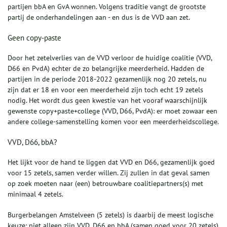
partijen bbA en GvA wonnen. Volgens traditie vangt de grootste
partij de onderhandelingen aan - en dus is de VVD aan zet.
Geen copy-paste
Door het zetelverlies van de VVD verloor de huidige coalitie (VVD,
D66 en PvdA) echter de zo belangrijke meerderheid. Hadden de
partijen in de periode 2018-2022 gezamenlijk nog 20 zetels, nu
zijn dat er 18 en voor een meerderheid zijn toch echt 19 zetels
nodig. Het wordt dus geen kwestie van het vooraf waarschijnlijk
gewenste copy+paste+college (VVD, D66, PvdA): er moet zowaar een
andere college-samenstelling komen voor een meerderheidscollege.
VVD, D66, bbA?
Het lijkt voor de hand te liggen dat VVD en D66, gezamenlijk goed
voor 15 zetels, samen verder willen. Zij zullen in dat geval samen
op zoek moeten naar (een) betrouwbare coalitiepartners(s) met
minimaal 4 zetels.
Burgerbelangen Amstelveen (5 zetels) is daarbij de meest logische
keuze: niet alleen zijn VVD, D66 en bbA (samen goed voor 20 zetels)