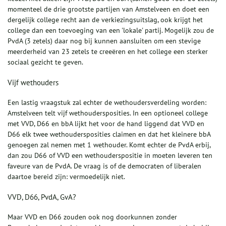
momenteel de drie grootste partijen van Amstelveen en doet een
dergelijk college recht aan de verkiezingsuitslag, ook krijgt het
college dan een toevoeging van een 'lokale' partij. Mogelijk zou de
PvdA (3 zetels) daar nog bij kunnen aansluiten om een stevige
meerderheid van 23 zetels te creeëren en het college een sterker
sociaal gezicht te geven.
Vijf wethouders
Een lastig vraagstuk zal echter de wethoudersverdeling worden:
Amstelveen telt vijf wethoudersposities. In een optioneel college
met VVD, D66 en bbA lijkt het voor de hand liggend dat VVD en
D66 elk twee wethoudersposities claimen en dat het kleinere bbA
genoegen zal nemen met 1 wethouder. Komt echter de PvdA erbij,
dan zou D66 of VVD een wethouderspositie in moeten leveren ten
faveure van de PvdA. De vraag is of de democraten of liberalen
daartoe bereid zijn: vermoedelijk niet.
VVD, D66, PvdA, GvA?
Maar VVD en D66 zouden ook nog doorkunnen zonder