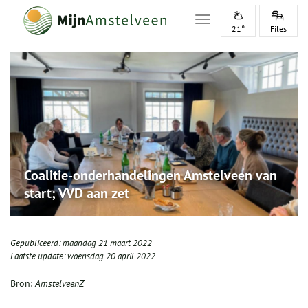
Toggle navigation
21°
Files
Coalitie-onderhandelingen Amstelveen van
start; VVD aan zet
Gepubliceerd:
maandag 21 maart 2022
Laatste update:
woensdag 20 april 2022
Bron:
AmstelveenZ