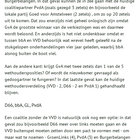
Burgerbelangen. In dat geval kunnen ze in zee gaan met de huidige
coalitiepartner PvdA (zoals gezegd 3 zetels) én bijvoorbeeld de
lokale partij Goed voor Amstelveen (2 zetels) , om zo op 20 zetels
uit te komen. Dat zou enerzijds niet geheel onlogisch zijn omdat
GvA de grootste winnaar van de verkiezingen was en daarmee
wordt beloond. En anderzijds is het niet ondenkbaar omdat er
tussen bbA en VVD behoorlijk wat wrevel heeft geleefd na de
stukgelopen onderhandelingen vier jaar geleden, waarbij bbA
alsnog buiten de boot viel.
Aan de andere kant: krijgt GvA met twee zetels dan 1 van de 5
wethoudersposities? Of wordt de nieuwkomer gevraagd als
gedoogartner te fungeren? In dat laatste geval kan de huidige
wethoudersverdeling (VVD - 2, D66 - 2 en PvdA 1) gehandhaafd
blijven.
D66, bbA, GL, PvdA
Een coalitie zonder de VVD is natuurlijk ook nog een optie: in dat
geval zou bijvoorbeeld D66 meer over links moeten gaan en de
VVD buitenspel moeten zetten door een pact te vormen met - om
maar wat te noemen - GroenLinks (4), PvdA (3) en Burgerbelangen