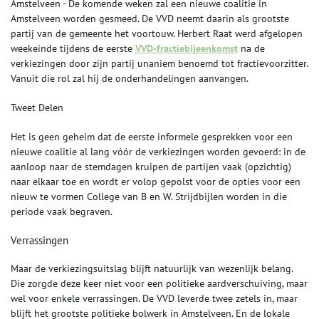
Amstelveen - De komende weken zal een nieuwe coalitie in
Amstelveen worden gesmeed. De VVD neemt daarin als grootste
partij van de gemeente het voortouw. Herbert Raat werd afgelopen
weekeinde tijdens de eerste
VVD-fractiebijeenkomst
na de
verkiezingen door zijn partij unaniem benoemd tot fractievoorzitter.
Vanuit die rol zal hij de onderhandelingen aanvangen.
Tweet Delen
Het is geen geheim dat de eerste informele gesprekken voor een
nieuwe coalitie al lang vóór de verkiezingen worden gevoerd: in de
aanloop naar de stemdagen kruipen de partijen vaak (opzichtig)
naar elkaar toe en wordt er volop gepolst voor de opties voor een
nieuw te vormen College van B en W. Strijdbijlen worden in die
periode vaak begraven.
Verrassingen
Maar de verkiezingsuitslag blijft natuurlijk van wezenlijk belang.
Die zorgde deze keer niet voor een politieke aardverschuiving, maar
wel voor enkele verrassingen. De VVD leverde twee zetels in, maar
blijft het grootste politieke bolwerk in Amstelveen. En de lokale