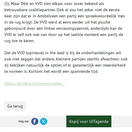
(5). Maar D66 en VVD zien elkaar voor zover bekend als
betrouwbare coalitiepartner. Ook al zou het zeker niet de eerste
keer zijn dat er in Amstelveen een partij een spreekwoordelijk 'mes
in de rug krijgt'. De VVD werd al eens eerder uit het pluche
gebonjourd door een linkse verrassingsaanval; anderzijds kan de
VVD er zelf ook wat van door op het laatste moment een partij de
rug toe te keren.
Dat de VVD (opnieuw) in the lead is bij de onderhandelingen wil
ook niet zeggen dat andere, kleinere partijen slechts afwachten: ook
zij bekijken natuurlijk de opties of er gezamenlijk een meerderheid
te vormen is. Kortom: het wordt een spannende tijd.
https://drimble.nl/nieuws/geme...
Ga terug
Kopij voor UITagenda
Volg ons