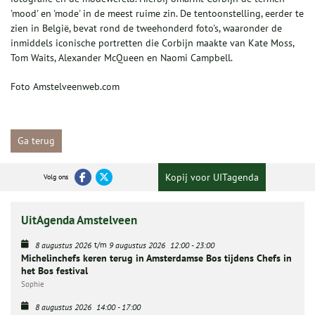
'mood' en 'mode' in de meest ruime zin. De tentoonstelling, eerder te
zien in België, bevat rond de tweehonderd foto's, waaronder de
inmiddels iconische portretten die Corbijn maakte van Kate Moss,
Tom Waits, Alexander McQueen en Naomi Campbell.
Foto Amstelveenweb.com
Ga terug
Kopij voor UITagenda
Volg ons
UitAgenda Amstelveen
t/m
8 augustus 2026
9 augustus 2026
12:00
-
23:00
Michelinchefs keren terug in Amsterdamse Bos tijdens Chefs in
het Bos festival
Sophie
8 augustus 2026
14:00
-
17:00