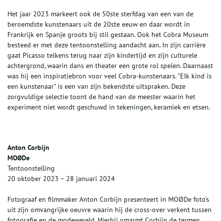
Het jaar 2023 markeert ook de 50ste sterfdag van een van de
beroemdste kunstenaars uit de 20ste eeuw en daar wordt in
Frankrijk en Spanje groots bij stil gestaan. Ook het Cobra Museum
besteed er met deze tentoonstelling aandacht aan. In zijn carrière
gaat Picasso telkens terug naar zijn kindertijd en zijn culturele
achtergrond, waarin dans en theater een grote rol spelen. Daarnaast
was hij een inspiratiebron voor veel Cobra-kunstenaars. "Elk kind is
een kunstenaar" is een van zijn bekendste uitspraken. Deze
zorgvuldige selectie toont de hand van de meester waarin het
experiment niet wordt geschuwd in tekeningen, keramiek en etsen.
Anton Corbijn
MOØDe
Tentoonstelling
20 oktober 2023 – 28 januari 2024
Fotograaf en filmmaker Anton Corbijn presenteert in MOØDe foto's
uit zijn omvangrijke oeuvre waarin hij de cross-over verkent tussen
fotografie en de modewereld. Hierbij omarmt Corbijn de termen