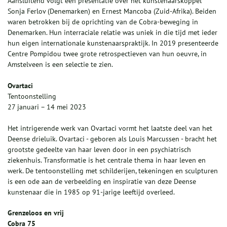
Aansluitend volgt een presentatie over het kunstenaarskoppel
Sonja Ferlov (Denemarken) en Ernest Mancoba (Zuid-Afrika). Beiden
waren betrokken bij de oprichting van de Cobra-beweging in
Denemarken. Hun interraciale relatie was uniek in die tijd met ieder
hun eigen internationale kunstenaarspraktijk. In 2019 presenteerde
Centre Pompidou twee grote retrospectieven van hun oeuvre, in
Amstelveen is een selectie te zien.
Ovartaci
Tentoonstelling
27 januari – 14 mei 2023
Het intrigerende werk van Ovartaci vormt het laatste deel van het
Deense drieluik. Ovartaci - geboren als Louis Marcussen - bracht het
grootste gedeelte van haar leven door in een psychiatrisch
ziekenhuis. Transformatie is het centrale thema in haar leven en
werk. De tentoonstelling met schilderijen, tekeningen en sculpturen
is een ode aan de verbeelding en inspiratie van deze Deense
kunstenaar die in 1985 op 91-jarige leeftijd overleed.
Grenzeloos en vrij
Cobra 75