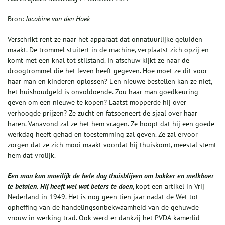
Bron:
Jacobine van den Hoek
Verschrikt rent ze naar het apparaat dat onnatuurlijke geluiden
maakt. De trommel stuitert in de machine, verplaatst zich opzij en
komt met een knal tot stilstand. In afschuw kijkt ze naar de
droogtrommel die het leven heeft gegeven. Hoe moet ze dit voor
haar man en kinderen oplossen? Een nieuwe bestellen kan ze niet,
het huishoudgeld is onvoldoende. Zou haar man goedkeuring
geven om een nieuwe te kopen? Laatst mopperde hij over
verhoogde prijzen? Ze zucht en fatsoeneert de sjaal over haar
haren. Vanavond zal ze het hem vragen. Ze hoopt dat hij een goede
werkdag heeft gehad en toestemming zal geven. Ze zal ervoor
zorgen dat ze zich mooi maakt voordat hij thuiskomt, meestal stemt
hem dat vrolijk.
Een man kan moeilijk de hele dag thuisblijven om bakker en melkboer
te betalen. Hij heeft wel wat beters te doen
, kopt een artikel in Vrij
Nederland in 1949. Het is nog geen tien jaar nadat de Wet tot
opheffing van de handelingsonbekwaamheid van de gehuwde
vrouw in werking trad. Ook werd er dankzij het PVDA-kamerlid