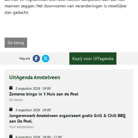
mannen zeggen. Het doorvoeren van veranderingen is moeilijker
dan gedacht.
Ga terug
Kopij voor UITagenda
Volg ons
UitAgenda Amstelveen
5 augustus 2026
19:00
Zomerse bingo in ’t Huis aan de Poel
De keizer
5 augustus 2026
18:00
Jongerenwerk Amstelveen organiseert gratis Grill & Chill BBQ
aan De Poel.
Visit Amstelveen
6 augustus 2026
18:00
-
22:00