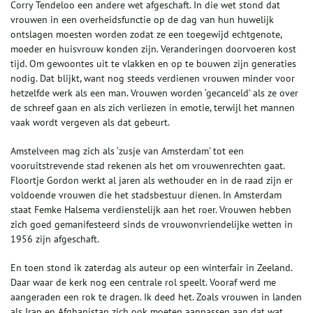
Corry Tendeloo een andere wet afgeschaft. In die wet stond dat
vrouwen in een overheidsfunctie op de dag van hun huwelijk
ontslagen moesten worden zodat ze een toegewijd echtgenote,
moeder en huisvrouw konden zijn. Veranderingen doorvoeren kost
tijd. Om gewoontes uit te vlakken en op te bouwen zijn generaties
nodig. Dat blijkt, want nog steeds verdienen vrouwen minder voor
hetzelfde werk als een man. Vrouwen worden ‘gecanceld’ als ze over
de schreef gaan en als zich verliezen in emotie, terwijl het mannen
vaak wordt vergeven als dat gebeurt.
Amstelveen mag zich als ‘zusje van Amsterdam’ tot een
vooruitstrevende stad rekenen als het om vrouwenrechten gaat.
Floortje Gordon werkt al jaren als wethouder en in de raad zijn er
voldoende vrouwen die het stadsbestuur dienen. In Amsterdam
staat Femke Halsema verdienstelijk aan het roer. Vrouwen hebben
zich goed gemanifesteerd sinds de vrouwonvriendelijke wetten in
1956 zijn afgeschaft.
En toen stond ik zaterdag als auteur op een winterfair in Zeeland.
Daar waar de kerk nog een centrale rol speelt. Vooraf werd me
aangeraden een rok te dragen. Ik deed het. Zoals vrouwen in landen
als Iran en Afghanistan zich ook moeten aanpassen aan dat wat