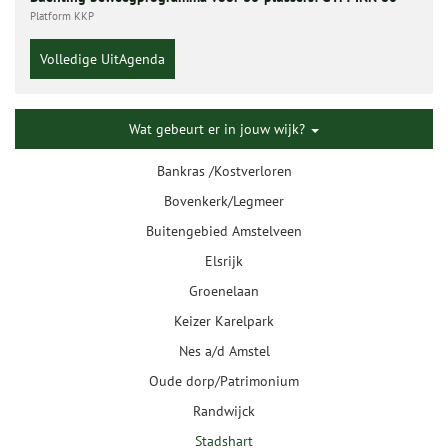
Platform KKP
Volledige UitAgenda
Wat gebeurt er in jouw wijk?
Bankras /Kostverloren
Bovenkerk/Legmeer
Buitengebied Amstelveen
Elsrijk
Groenelaan
Keizer Karelpark
Nes a/d Amstel
Oude dorp/Patrimonium
Randwijck
Stadshart