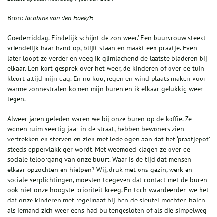
Bron:
Jacobine van den Hoek/H
Goedemiddag. Eindelijk schijnt de zon weer.’ Een buurvrouw steekt
vriendelijk haar hand op, blijft staan en maakt een praatje. Even
later loopt ze verder en veeg ik glimlachend de laatste bladeren bij
elkaar. Een kort gesprek over het weer, de kinderen of over de tuin
kleurt altijd mijn dag. En nu kou, regen en wind plaats maken voor
warme zonnestralen komen mijn buren en ik elkaar gelukkig weer
tegen.
Alweer jaren geleden waren we bij onze buren op de koffie. Ze
wonen ruim veertig jaar in de straat, hebben bewoners zien
vertrekken en sterven en zien met lede ogen aan dat het ‘praatjepot’
steeds oppervlakkiger wordt. Met weemoed klagen ze over de
sociale teloorgang van onze buurt. Waar is de tijd dat mensen
elkaar opzochten en hielpen? Wij, druk met ons gezin, werk en
sociale verplichtingen, moesten toegeven dat contact met de buren
ook niet onze hoogste prioriteit kreeg. En toch waardeerden we het
dat onze kinderen met regelmaat bij hen de sleutel mochten halen
als iemand zich weer eens had buitengesloten of als die simpelweg