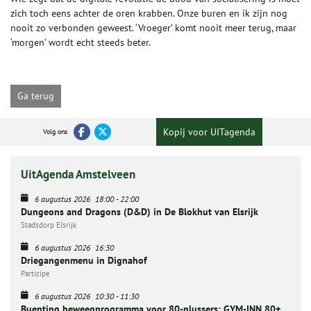
zich toch eens achter de oren krabben. Onze buren en ik zijn nog
nooit zo verbonden geweest. ‘Vroeger’ komt nooit meer terug, maar
‘morgen’ wordt echt steeds beter.
Ga terug
Kopij voor UITagenda
Volg ons
UitAgenda Amstelveen
6 augustus 2026
18:00
-
22:00
Dungeons and Dragons (D&D) in De Blokhut van Elsrijk
Stadsdorp Elsrijk
6 augustus 2026
16:30
Driegangenmenu in Dignahof
Participe
6 augustus 2026
10:30
-
11:30
Buenting beweegprogramma voor 80-plussers: GYM-INN 80+