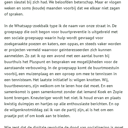
geen sleutel bij zich had. We beloofden beterschap. Maar er vlogen
weken en soms (koude) maanden voorbij dat we elkaar niet zagen
of spraken.
In de Whatsapp-zoekbalk type ik de naam van onze straat in. De
groepsapp die ooit begon voor buurtpreventie is uitgebreid met
een sociale groepsapp waarin hulp wordt gevraagd voor
zoekgeraakte poezen en katers, een oppas, en steeds vaker worden
er projecten vermeld waarvoor geïnteresseerden zich kunnen
aanmelden. Zo zat ik op een avond met een aantal buren bij
buurthuis het Pluspunt en bespraken we mogelijkheden voor de
aanstaande verbouwing. In de groepsapp komt de buurtmoestuin
voorbij, een muizenplaag en een oproep om mee te tennissen in
een tennisteam. Het laatste initiatief is: wilgen knotten. Wij,
buurtbewoners, zijn welkom om te leren hoe dat moet. En een
samenkomst is geen samenkomst zonder dat iemand Koek en Zopie
komt brengen. Kneuteriger wordt het niet. Ik houd ervan en plaats
kwistig duimpjes en hartjes op alle enthousiaste berichten. En op
de wilgenknotmiddag zal ik van de partij zijn, al is het om een
praatje pot of om koek aan te bieden.
Wie zegt dat de digitale revolutie de dood van socialisering is moet