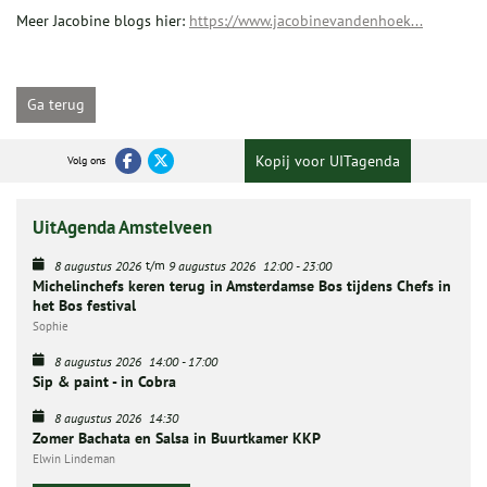
Meer Jacobine blogs hier:
https://www.jacobinevandenhoek...
Ga terug
Kopij voor UITagenda
Volg ons
UitAgenda Amstelveen
t/m
8 augustus 2026
9 augustus 2026
12:00
-
23:00
Michelinchefs keren terug in Amsterdamse Bos tijdens Chefs in
het Bos festival
Sophie
8 augustus 2026
14:00
-
17:00
Sip & paint - in Cobra
8 augustus 2026
14:30
Zomer Bachata en Salsa in Buurtkamer KKP
Elwin Lindeman