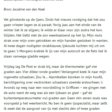
Bron:
Jacobine van den Hoek
Vet glinsterde op de ijzers. Sinds het nieuws rondging dat het zou
gaan vriezen lagen ze al paraat. Vorig jaar, aan het einde van de
winter liet ik ze slijpen; ik wilde er klaar voor zijn zodra het kon.
Glijden. Het liefst met de zon weerkaatsend op het ijs. Mijn muts
strak over mijn oren getrokken en mijn handen gestoken in wanten.
Al twee dagen nodigden strakblauwe, ijskoude luchten mij uit om
te gaan. ’s Morgens krabde ik ijs van mijn autoruit en de fiets liet ik
staan vanwege gladde wegen.
Vrijdag lag De Poel er strak bij, maar de thermometer gaf vier
graden aan. Vier dikke ronde graden! Verlangend keek ik naar mijn
ingevette schaatsen. Zou ik… Alarmbellen klonken in mijn hoofd,
berichtgeving over verdronken schaatsers zoemde erdoorheen. ’s
Avonds op weg naar een voorstelling in Griffioen – we gingen met
de auto want de weg was als een ijsbaan zo glad – gaf de
buitentemperatuurmeter nul graden aan. Geen min zeven zoals was
voorspeld p het weerbericht. Nu ben ik geen ijsspecialist, maar zelfs
ik weet dat de aangroei van ijs met slechts één of twee graden