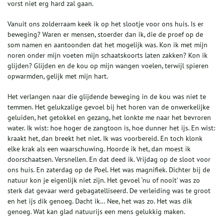
vorst niet erg hard zal gaan.
Vanuit ons zolderraam keek ik op het slootje voor ons huis. Is er
beweging? Waren er mensen, stoerder dan ik, die de proef op de
som namen en aantoonden dat het mogelijk was. Kon ik met mijn
noren onder mijn voeten mijn schaatskoorts laten zakken? Kon ik
glijden? Glijden en de kou op mijn wangen voelen, terwijl spieren
opwarmden, gelijk met mijn hart.
Het verlangen naar die glijdende beweging in de kou was niet te
temmen. Het gelukzalige gevoel bij het horen van de onwerkelijke
geluiden, het getokkel en gezang, het lonkte me naar het bevroren
water. Ik wist: hoe hoger de zangtoon is, hoe dunner het ijs. En wist:
kraakt het, dan breekt het niet. Ik was voorbereid. En toch klonk
elke krak als een waarschuwing. Hoorde ik het, dan moest ik
doorschaatsen. Versnellen. En dat deed ik. Vrijdag op de sloot voor
ons huis. En zaterdag op de Poel. Het was magnifiek. Dichter bij de
natuur kon je eigenlijk niet zijn. Het gevoel ‘nu of nooit’ was zo
sterk dat gevaar werd gebagatelliseerd. De verleiding was te groot
en het ijs dik genoeg. Dacht ik… Nee, het was zo. Het was dik
genoeg. Wat kan glad natuurijs een mens gelukkig maken.