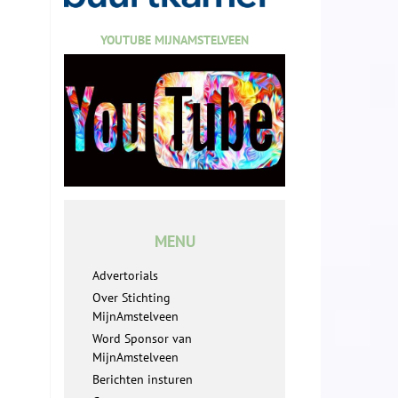
YOUTUBE MIJNAMSTELVEEN
MENU
Advertorials
Over Stichting
MijnAmstelveen
Word Sponsor van
MijnAmstelveen
Berichten insturen