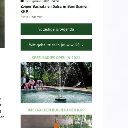
8 augustus 2026
14:30
Zomer Bachata en Salsa in Buurtkamer
KKP
Elwin Lindeman
Volledige UitAgenda
Wat gebeurt er in jouw wijk?
SPEELBADJES OPEN IN 2026
r
.
BACKPACKEN BUURTKAMER KKP
g
 en