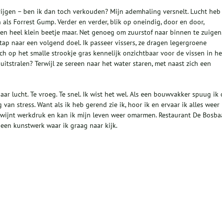
rijgen – ben ik dan toch verkouden? Mijn ademhaling versnelt. Lucht heb 
 als Forrest Gump. Verder en verder, blik op oneindig, door en door,
en heel klein beetje maar. Net genoeg om zuurstof naar binnen te zuigen
stap naar een volgend doel. Ik passeer vissers, ze dragen legergroene
ch op het smalle strookje gras kennelijk onzichtbaar voor de vissen in he
uitstralen? Terwijl ze sereen naar het water staren, met naast zich een
ar lucht. Te vroeg. Te snel. Ik wist het wel. Als een bouwvakker spuug ik
 van stress. Want als ik heb gerend zie ik, hoor ik en ervaar ik alles weer
rdwijnt werkdruk en kan ik mijn leven weer omarmen. Restaurant De Bosb
r een kunstwerk waar ik graag naar kijk.