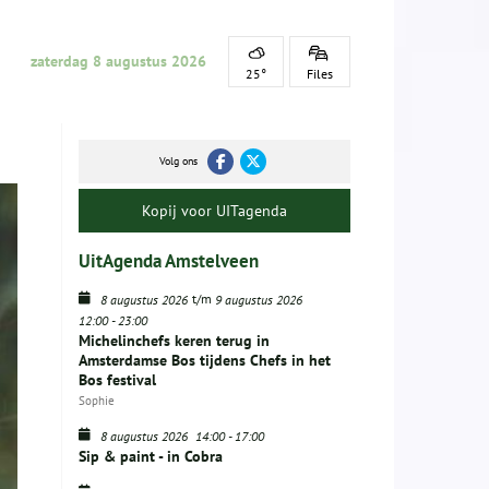
zaterdag 8 augustus 2026
25°
Files
Volg ons
Kopij voor UITagenda
UitAgenda Amstelveen
t/m
8 augustus 2026
9 augustus 2026
12:00
-
23:00
Michelinchefs keren terug in
Amsterdamse Bos tijdens Chefs in het
Bos festival
Sophie
8 augustus 2026
14:00
-
17:00
Sip & paint - in Cobra