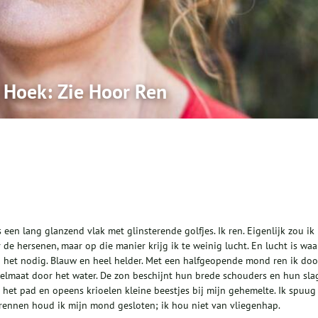
 Hoek: Zie Hoor Ren
 een lang glanzend vlak met glinsterende golfjes. Ik ren. Eigenlijk zou ik
de hersenen, maar op die manier krijg ik te weinig lucht. En lucht is waa
b het nodig. Blauw en heel helder. Met een halfgeopende mond ren ik door
elmaat door het water. De zon beschijnt hun brede schouders en hun sla
 het pad en opeens krioelen kleine beestjes bij mijn gehemelte. Ik spuug
e rennen houd ik mijn mond gesloten; ik hou niet van vliegenhap.