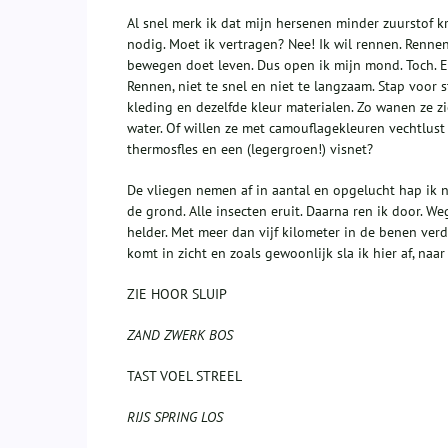
Al snel merk ik dat mijn hersenen minder zuurstof k
nodig. Moet ik vertragen? Nee! Ik wil rennen. Rennen
bewegen doet leven. Dus open ik mijn mond. Toch. E
Rennen, niet te snel en niet te langzaam. Stap voor 
kleding en dezelfde kleur materialen. Zo wanen ze zi
water. Of willen ze met camouflagekleuren vechtlust 
thermosfles en een (legergroen!) visnet?
De vliegen nemen af in aantal en opgelucht hap ik na
de grond. Alle insecten eruit. Daarna ren ik door. Weg
helder. Met meer dan vijf kilometer in de benen ve
komt in zicht en zoals gewoonlijk sla ik hier af, naa
ZIE HOOR SLUIP
ZAND ZWERK BOS
TAST VOEL STREEL
RIJS SPRING LOS