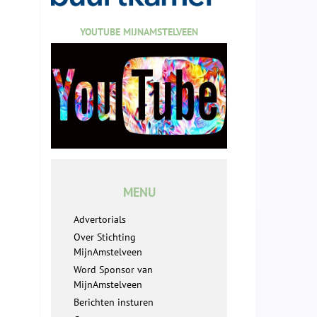
YOUTUBE MIJNAMSTELVEEN
MENU
Advertorials
Over Stichting
MijnAmstelveen
Word Sponsor van
MijnAmstelveen
Berichten insturen