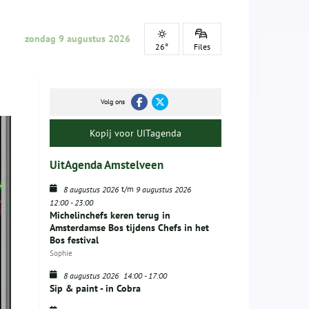
zondag 9 augustus 2026
26°
Files
Volg ons
Kopij voor UITagenda
UitAgenda Amstelveen
t/m
8 augustus 2026
9 augustus 2026
12:00
-
23:00
Michelinchefs keren terug in
Amsterdamse Bos tijdens Chefs in het
Bos festival
Sophie
8 augustus 2026
14:00
-
17:00
Sip & paint - in Cobra