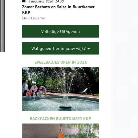
8 augustus 2026
14:30
Zomer Bachata en Salsa in Buurtkamer
KKP
Elwin Lindeman
Volledige UitAgenda
Wat gebeurt er in jouw wijk?
SPEELBADJES OPEN IN 2026
BACKPACKEN BUURTKAMER KKP