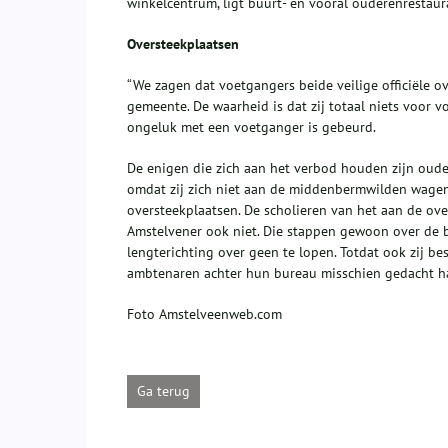
winkelcentrum, ligt buurt- en vooral ouderenrestaura
Oversteekplaatsen
“We zagen dat voetgangers beide veilige officiële ov
gemeente. De waarheid is dat zij totaal niets voor v
ongeluk met een voetganger is gebeurd.
De enigen die zich aan het verbod houden zijn ouder
omdat zij zich niet aan de middenbermwilden wagen
oversteekplaatsen. De scholieren van het aan de ov
Amstelvener ook niet. Die stappen gewoon over de bo
lengterichting over geen te lopen. Totdat ook zij be
ambtenaren achter hun bureau misschien gedacht had
Foto Amstelveenweb.com
Ga terug