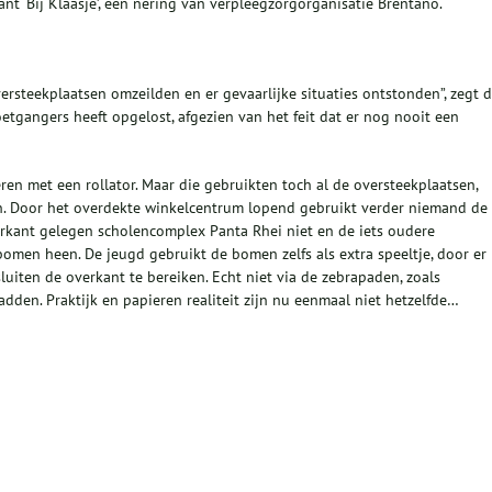
nt ‘Bij Klaasje’, een nering van verpleegzorgorganisatie Brentano.
ersteekplaatsen omzeilden en er gevaarlijke situaties ontstonden”, zegt 
oetgangers heeft opgelost, afgezien van het feit dat er nog nooit een
en met een rollator. Maar die gebruikten toch al de oversteekplaatsen,
. Door het overdekte winkelcentrum lopend gebruikt verder niemand de
erkant gelegen scholencomplex Panta Rhei niet en de iets oudere
men heen. De jeugd gebruikt de bomen zelfs als extra speeltje, door er 
sluiten de overkant te bereiken. Echt niet via de zebrapaden, zoals
den. Praktijk en papieren realiteit zijn nu eenmaal niet hetzelfde…