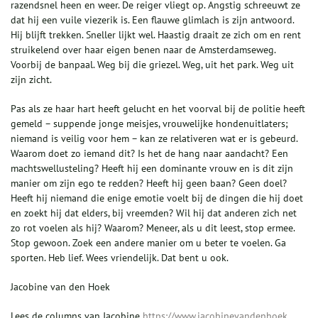
razendsnel heen en weer. De reiger vliegt op. Angstig schreeuwt ze
dat hij een vuile viezerik is. Een flauwe glimlach is zijn antwoord.
Hij blijft trekken. Sneller lijkt wel. Haastig draait ze zich om en rent
struikelend over haar eigen benen naar de Amsterdamseweg.
Voorbij de banpaal. Weg bij die griezel. Weg, uit het park. Weg uit
zijn zicht.
Pas als ze haar hart heeft gelucht en het voorval bij de politie heeft
gemeld – suppende jonge meisjes, vrouwelijke hondenuitlaters;
niemand is veilig voor hem – kan ze relativeren wat er is gebeurd.
Waarom doet zo iemand dit? Is het de hang naar aandacht? Een
machtswellusteling? Heeft hij een dominante vrouw en is dit zijn
manier om zijn ego te redden? Heeft hij geen baan? Geen doel?
Heeft hij niemand die enige emotie voelt bij de dingen die hij doet
en zoekt hij dat elders, bij vreemden? Wil hij dat anderen zich net
zo rot voelen als hij? Waarom? Meneer, als u dit leest, stop ermee.
Stop gewoon. Zoek een andere manier om u beter te voelen. Ga
sporten. Heb lief. Wees vriendelijk. Dat bent u ook.
Jacobine van den Hoek
Lees de columns van Jacobine
https://www.jacobinevandenhoek...