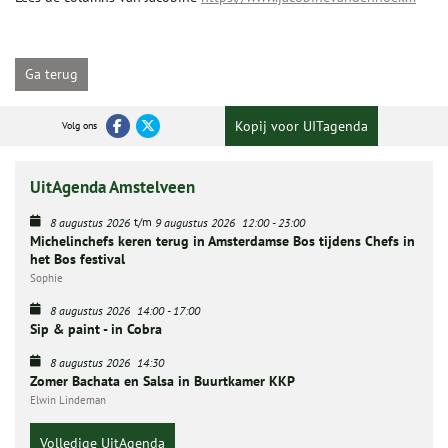
Ga terug
Kopij voor UITagenda
Volg ons
UitAgenda Amstelveen
t/m
8 augustus 2026
9 augustus 2026
12:00
-
23:00
Michelinchefs keren terug in Amsterdamse Bos tijdens Chefs in
het Bos festival
Sophie
8 augustus 2026
14:00
-
17:00
Sip & paint - in Cobra
8 augustus 2026
14:30
Zomer Bachata en Salsa in Buurtkamer KKP
Elwin Lindeman
Volledige UitAgenda