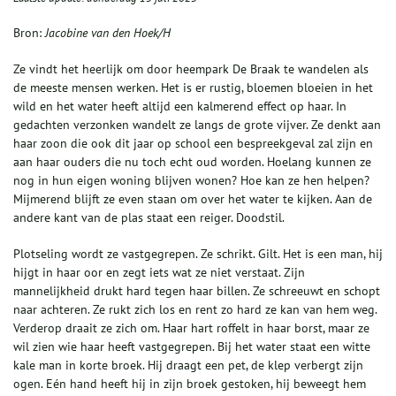
Bron:
Jacobine van den Hoek/H
Ze vindt het heerlijk om door heempark De Braak te wandelen als
de meeste mensen werken. Het is er rustig, bloemen bloeien in het
wild en het water heeft altijd een kalmerend effect op haar. In
gedachten verzonken wandelt ze langs de grote vijver. Ze denkt aan
haar zoon die ook dit jaar op school een bespreekgeval zal zijn en
aan haar ouders die nu toch echt oud worden. Hoelang kunnen ze
nog in hun eigen woning blijven wonen? Hoe kan ze hen helpen?
Mijmerend blijft ze even staan om over het water te kijken. Aan de
andere kant van de plas staat een reiger. Doodstil.
Plotseling wordt ze vastgegrepen. Ze schrikt. Gilt. Het is een man, hij
hijgt in haar oor en zegt iets wat ze niet verstaat. Zijn
mannelijkheid drukt hard tegen haar billen. Ze schreeuwt en schopt
naar achteren. Ze rukt zich los en rent zo hard ze kan van hem weg.
Verderop draait ze zich om. Haar hart roffelt in haar borst, maar ze
wil zien wie haar heeft vastgegrepen. Bij het water staat een witte
kale man in korte broek. Hij draagt een pet, de klep verbergt zijn
ogen. Eén hand heeft hij in zijn broek gestoken, hij beweegt hem