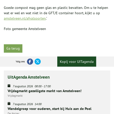
Goede compost mag geen glas en plastic bevatten. Om u te helpen
wat er wel en wat niet in de GFT/E-container hoort, kijkt u op
amstelveen.nl/afvalsoorten
.’
Foto gemeente Amstelveen
Ga terug
Kopij voor UITagenda
Volg ons
UitAgenda Amstelveen
7 augustus 2026
08:00
-
17:00
Vrijdagmarkt gezelligste markt van Amstelveen!
Vrijdagmarkt
7 augustus 2026
14:00
Wandelgroep voor ouderen, start bij Huis aan de Poel
De Keizer