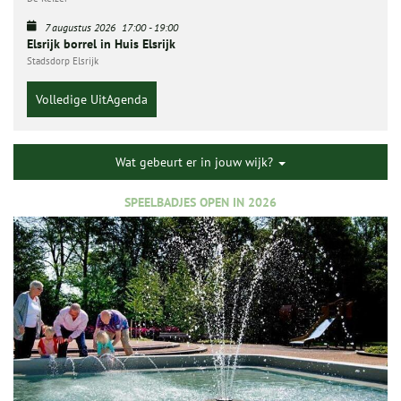
7 augustus 2026
17:00
-
19:00
Elsrijk borrel in Huis Elsrijk
Stadsdorp Elsrijk
Volledige UitAgenda
Wat gebeurt er in jouw wijk?
SPEELBADJES OPEN IN 2026