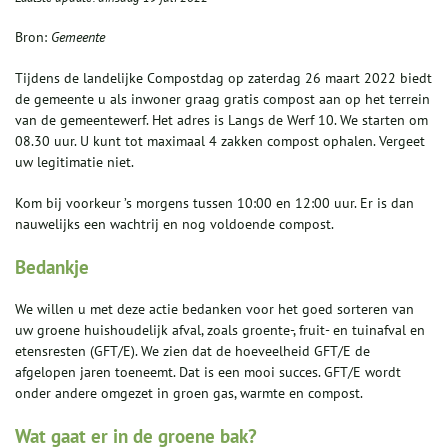
Bron:
Gemeente
Tijdens de landelijke Compostdag op zaterdag 26 maart 2022 biedt
de gemeente u als inwoner graag gratis compost aan op het terrein
van de gemeentewerf. Het adres is Langs de Werf 10. We starten om
08.30 uur. U kunt tot maximaal 4 zakken compost ophalen. Vergeet
uw legitimatie niet.
Kom bij voorkeur ’s morgens tussen 10:00 en 12:00 uur. Er is dan
nauwelijks een wachtrij en nog voldoende compost.
Bedankje
We willen u met deze actie bedanken voor het goed sorteren van
uw groene huishoudelijk afval, zoals groente-, fruit- en tuinafval en
etensresten (GFT/E). We zien dat de hoeveelheid GFT/E de
afgelopen jaren toeneemt. Dat is een mooi succes. GFT/E wordt
onder andere omgezet in groen gas, warmte en compost.
Wat gaat er in de groene bak?