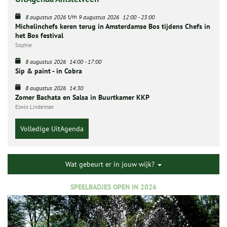
t/m
8 augustus 2026
9 augustus 2026
12:00
-
23:00
Michelinchefs keren terug in Amsterdamse Bos tijdens Chefs in
het Bos festival
Sophie
8 augustus 2026
14:00
-
17:00
Sip & paint - in Cobra
8 augustus 2026
14:30
Zomer Bachata en Salsa in Buurtkamer KKP
Elwin Lindeman
Volledige UitAgenda
Wat gebeurt er in jouw wijk?
SPEELBADJES OPEN IN 2026