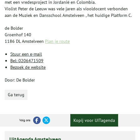
met een vredesproject in Jordanië en Colombia.
Violist Peter de Leeuw was vele jaren als viooldocent verbonden
aan de Muziek en Dansschool Amstelveen , het huidige Platform C.
de Bolder
Groenhof 140
1186 DL Amstelveen
Plan je route
Stuur een e-mail
Bel: 0206471509
Bezoek de website
Door: De Bolder
Ga terug
Kopij voor UITagenda
Volg ons
UitAgenda Amstelveen