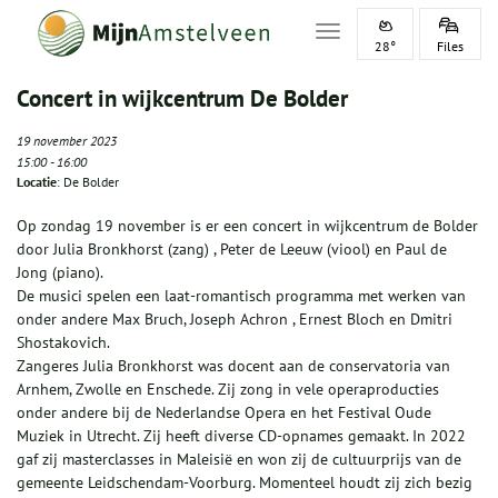
Toggle navigation
28°
Files
Concert in wijkcentrum De Bolder
19 november 2023
15:00
-
16:00
Locatie
: De Bolder
Op zondag 19 november is er een concert in wijkcentrum de Bolder
door Julia Bronkhorst (zang) , Peter de Leeuw (viool) en Paul de
Jong (piano).
De musici spelen een laat-romantisch programma met werken van
onder andere Max Bruch, Joseph Achron , Ernest Bloch en Dmitri
Shostakovich.
Zangeres Julia Bronkhorst was docent aan de conservatoria van
Arnhem, Zwolle en Enschede. Zij zong in vele operaproducties
onder andere bij de Nederlandse Opera en het Festival Oude
Muziek in Utrecht. Zij heeft diverse CD-opnames gemaakt. In 2022
gaf zij masterclasses in Maleisië en won zij de cultuurprijs van de
gemeente Leidschendam-Voorburg. Momenteel houdt zij zich bezig