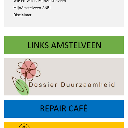
Wie en Wat is MijnAmstelveen
MijnAmstelveen ANBI
Disclaimer