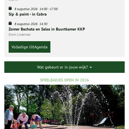
8 augustus 2026
14:00
-
17:00
Sip & paint - in Cobra
8 augustus 2026
14:30
Zomer Bachata en Salsa in Buurtkamer KKP
Elwin Lindeman
Volledige UitAgenda
Wat gebeurt er in jouw wijk?
SPEELBADJES OPEN IN 2026