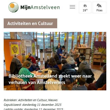
Toggle navigation
28°
Files
Activiteiten en Cultuur
Bibliotheek Amstelland zoekt weer naar
verhalen van Amstelveners
Rubrieken:
Activiteiten en Cultuur
,
Nieuws
Gepubliceerd:
donderdag 11 december 2025
Laatste update:
donderdag 11 december 2025