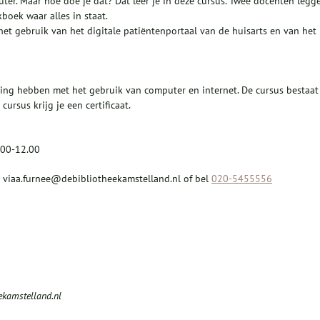
puter. Maar hoe doe je dat? Dat leer je in deze cursus. Twee docenten legg
kboek waar alles in staat.
et gebruik van het digitale patiëntenportaal van de huisarts en van het
ring hebben met het gebruik van computer en internet. De cursus bestaat
ursus krijg je een certificaat.
0.00-12.00
n
viaa.furnee@debibliotheekamstelland.nl of bel
020-5455556
ekamstelland.nl