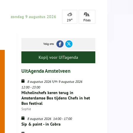
zondag 9 augustus 2026
29°
Files
Volg ons
Kopij voor UITagenda
UitAgenda Amstelveen
t/m
8 augustus 2026
9 augustus 2026
12:00
-
23:00
Michelinchefs keren terug in
Amsterdamse Bos tijdens Chefs in het
Bos festival
Sophie
8 augustus 2026
14:00
-
17:00
Sip & paint - in Cobra