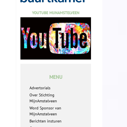
YOUTUBE MIJNAMSTELVEEN
MENU
Advertorials
Over Stichting
MijnAmstelveen
Word Sponsor van
MijnAmstelveen
Berichten insturen