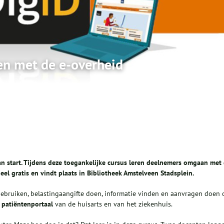
en met de e-overheid
van start. Tijdens deze toegankelijke cursus leren deelnemers omgaan met
el gratis en vindt plaats in Bibliotheek Amstelveen Stadsplein.
bruiken, belastingaangifte doen, informatie vinden en aanvragen doen 
t
patiëntenportaal
van de huisarts en van het ziekenhuis.