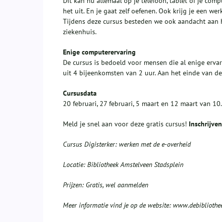
Dit kan nu allemaal op je telefoon, tablet of je com
het uit. En je gaat zelf oefenen. Ook krijg je een wer
Tijdens deze cursus besteden we ook aandacht aan h
ziekenhuis.
Enige computerervaring
De cursus is bedoeld voor mensen die al enige erva
uit 4 bijeenkomsten van 2 uur. Aan het einde van de c
Cursusdata
20 februari, 27 februari, 5 maart en 12 maart van 1
Meld je snel aan voor deze gratis cursus!
Inschrijve
Cursus
Digisterker
: werken met de e-overheid
Locatie: Bibliotheek A
mstelveen Stadsplein
Prijzen: Gratis, wel aanmelden
Meer informatie vind je op de website: www.debibliothe