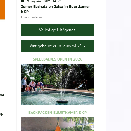
8 augustus 2026
14:30
Zomer Bachata en Salsa in Buurtkamer
KKP
Elwin Lindeman
Volledige UitAgenda
Wat gebeurt er in jouw wijk?
SPEELBADJES OPEN IN 2026
 de
BACKPACKEN BUURTKAMER KKP
op