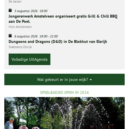
De keizer
5 augustus 2026
18:00
Jongerenwerk Amstelveen organiseert gratis Grill & Chill BBQ
aan De Poel.
Visit Amstelveen
6 augustus 2026
18:00
-
22:00
Dungeons and Dragons (D&D) in De Blokhut van Elsrijk
Stadsdorp Elsrijk
Volledige UitAgenda
Wat gebeurt er in jouw wijk?
SPEELBADJES OPEN IN 2026