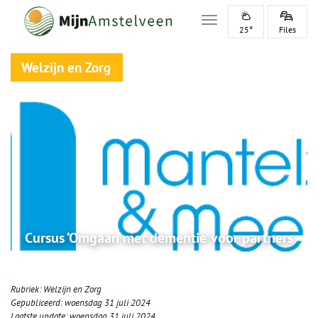
Toggle navigation
25°
Files
Welzijn en Zorg
Cursus ‘Omgaan met dementie’ voor partners
Rubriek:
Welzijn en Zorg
Gepubliceerd:
woensdag 31 juli 2024
Laatste update:
woensdag 31 juli 2024